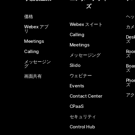
ズ
価格
ヘッ
Webex スイート
Webex アプ
カメ
リ
Calling
De
Meetings
ズ
Meetings
Calling
Ro
メッセージング
ズ
メッセージン
Slido
グ
Boa
ズ
ウェビナー
画面共有
Ph
ズ
Events
アク
Contact Center
CPaaS
セキュリティ
Control Hub