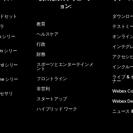
ョン:
質問を投稿してください
ドセット
ダウンロ
教育
ラ
テストミ
ヘルスケア
sk シリー
オンライ
行政
インテグ
om シリー
財務
アクセシ
スポーツとエンターテインメ
rd シリー
インクル
ント
ライブ &
フロントライン
one シリー
ナー
非営利
Webex C
セサリ
スタートアップ
Webex De
ハイブリッド ワーク
ニュース 