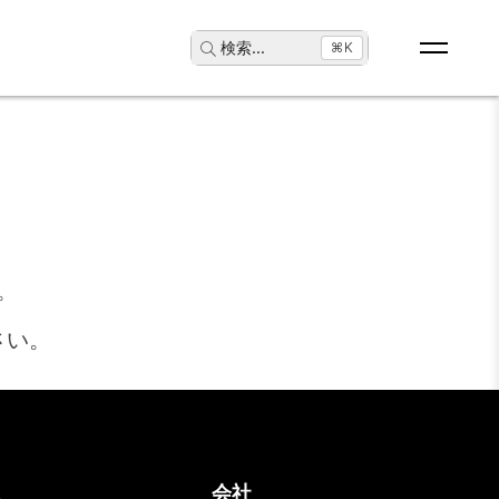
検索
...
⌘K
。
さい。
ス
会社