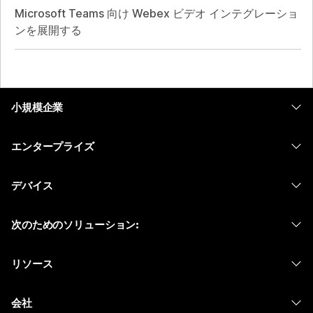
Microsoft Teams 向け Webex ビデオ インテグレーショ
ンを展開する
小規模企業
価格
エンタープライズ
Webex アプリ
Webex スイート
デバイス
Meetings
Calling
ヘッドセット
Calling
次のためのソリューション:
Meetings
カメラ
メッセージング
教育
メッセージング
リソース
Desk シリーズ
画面共有
ヘルスケア
Slido
ダウンロード
Room シリーズ
会社
行政
ウェビナー