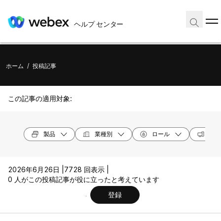
ヘルプ センター
ホーム
/
投稿記事
この記事の適用対象:
製品
業種別
ロール
オペ
2026年6月26日 |
7728 回表示 |
0 人がこの投稿記事が役に立ったと考えています
登録