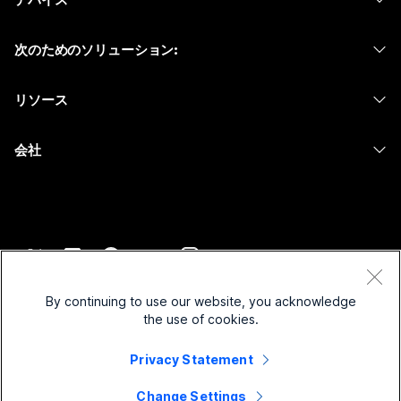
Meetings
Calling
ヘッドセット
Calling
次のためのソリューション:
Meetings
カメラ
メッセージング
教育
メッセージング
リソース
Desk シリーズ
画面共有
ヘルスケア
Slido
ダウンロード
Room シリーズ
会社
行政
ウェビナー
テストミーティングに参加
Board シリーズ
Cisco
財務
Events
オンラインクラス
Phone シリーズ
サポートへお問い合わせ
スポーツとエンターテインメント
Contact Center
インテグレーション
アクセサリ
セールスに問い合わせ
フロントライン
CPaaS
アクセシビリティ
利用規約
Webex Blog
非営利
セキュリティ
By continuing to use our website, you acknowledge
インクルージョン
プライバシーステートメント
the use of cookies.
Webex ソート リーダーシップ
スタートアップ
Control Hub
クッキー
ライブ & オンデマンド ウェビナー
Webex Merch Store
Privacy Statement
商標
ハイブリッド ワーク
Webex Community
©
2026
Cisco and/or its affiliates. All rights reserved.
キャリア
Change Settings