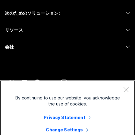
Calling
ヘッドセット
Calling
次のためのソリューション:
Meetings
カメラ
メッセージング
教育
メッセージング
リソース
Desk シリーズ
画面共有
ヘルスケア
Slido
ダウンロード
Room シリーズ
会社
行政
ウェビナー
テストミーティングに参加
Board シリーズ
Cisco
財務
Events
オンラインクラス
Phone シリーズ
サポートへお問い合わせ
スポーツとエンターテインメント
Contact Center
インテグレーション
アクセサリ
セールスに問い合わせ
フロントライン
CPaaS
アクセシビリティ
利用規約
Webex Blog
非営利
セキュリティ
By continuing to use our website, you acknowledge
インクルージョン
プライバシーステートメント
the use of cookies.
Webex ソート リーダーシップ
スタートアップ
Control Hub
クッキー
ライブ & オンデマンド ウェビナー
Webex Merch Store
Privacy Statement
商標
ハイブリッド ワーク
Webex Community
©
2026
Cisco and/or its affiliates. All rights reserved.
キャリア
Change Settings