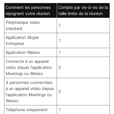
Comment les personnes
Compte par vis-à-vis de la
rejoignent votre réunion
taille limite de la réunion
Périphérique vidéo
1
standard
Application Skype
1
Entreprise
Application Webex
1
Connecté à un appareil
vidéo depuis l'application
2
Meetings ou Webex
4 personnes connectées
à un appareil vidéo depuis
5
l'application Meetings ou
Webex
Téléphone uniquement
1