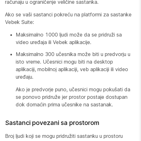
računaju u ograničenje veličine sastanka.
Ako se vaši sastanci pokreću na platformi
za sastanke
Vebek Suite:
Maksimalno 1000 ljudi može da se pridruži sa
video uređaja ili Vebek aplikacije.
Maksimalno 300 učesnika može biti u predvorju u
isto vreme. Učesnici mogu biti na desktop
aplikaciji, mobilnoj aplikaciji, veb aplikaciji ili video
uređaju.
Ako je predvorje puno, učesnici mogu pokušati da
se ponovo pridruže jer prostor postaje dostupan
dok domaćin prima učesnike na sastanak.
Sastanci povezani sa prostorom
Broj ljudi koji se mogu pridružiti sastanku u prostoru