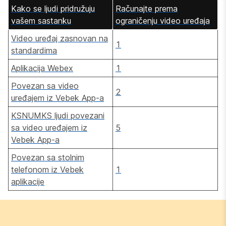
Kako se ljudi pridružuju
Računajte prema
vašem sastanku
ograničenju video uređaja
Video uređaj zasnovan na
1
standardima
Aplikacija Webex
1
Povezan sa video
2
uređajem iz Vebek App-a
KSNUMKS ljudi povezani
sa video uređajem iz
5
Vebek App-a
Povezan sa stolnim
telefonom iz Vebek
1
aplikacije