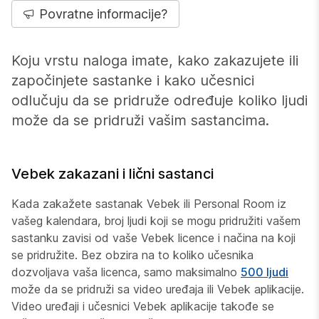
Povratne informacije?
Koju vrstu naloga imate, kako zakazujete ili
započinjete sastanke i kako učesnici
odlučuju da se pridruže određuje koliko ljudi
može da se pridruži vašim sastancima.
Vebek zakazani i lični sastanci
Kada zakažete sastanak Vebek ili Personal Room iz
vašeg kalendara, broj ljudi koji se mogu pridružiti vašem
sastanku zavisi od vaše Vebek licence i načina na koji
se pridružite. Bez obzira na to koliko učesnika
dozvoljava vaša licenca, samo maksimalno
500 ljudi
može da se pridruži sa video uređaja ili Vebek aplikacije.
Video uređaji i učesnici Vebek aplikacije takođe se