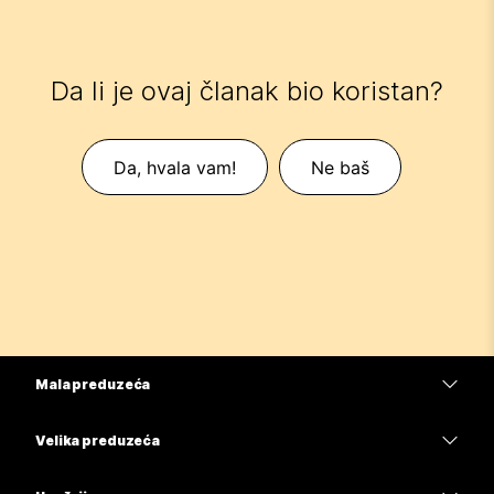
Da li je ovaj članak bio koristan?
Da, hvala vam!
Ne baš
Mala preduzeća
Cene
Velika preduzeća
Aplikacija Webex
Webex Suite