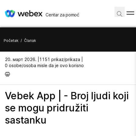
Centar za pomoć
Početak
/
Članak
20. март 2026. |
1151 prikaz/prikaza |
0 osobe/osoba misle da je ovo korisno
Vebek App | - Broj ljudi koji
se mogu pridružiti
sastanku