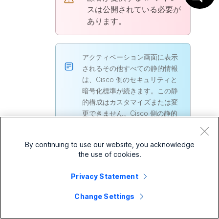
スは公開されている必要が
あります。
アクティベーション画面に表示
されるその他すべての静的情報
は、Cisco 側のセキュリティと
暗号化標準が続きます。この静
的構成はカスタマイズまたは変
更できません。Cisco 側の静的
設定に関するそれ以上の支援を
得る場合、顧客は TAC に連絡す
By continuing to use our website, you acknowledge
る必要があります。
the use of cookies.
Privacy Statement
5
すべての必須フィールドの
入力が
完了したら、
[アクティブにする] ボタンをクリックします。
Change Settings
6
一部の地域に対して仮想接続アクティベーション