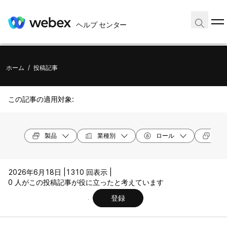
ヘルプ センター
ホーム
/
投稿記事
この記事の適用対象:
製品
業種別
ロール
デバ
2026年6月18日 |
1310 回表示 |
0 人がこの投稿記事が役に立ったと考えています
登録