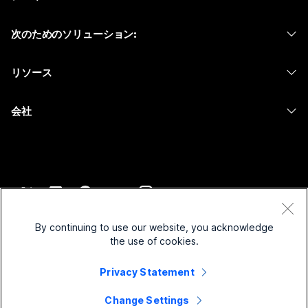
Calling
ヘッドセット
Calling
次のためのソリューション:
Meetings
カメラ
メッセージング
教育
メッセージング
リソース
Desk シリーズ
画面共有
ヘルスケア
Slido
ダウンロード
Room シリーズ
会社
行政
ウェビナー
テストミーティングに参加
Board シリーズ
Cisco
財務
Events
オンラインクラス
Phone シリーズ
サポートへお問い合わせ
スポーツとエンターテインメント
Contact Center
インテグレーション
アクセサリ
セールスに問い合わせ
フロントライン
CPaaS
アクセシビリティ
利用規約
Webex Blog
非営利
セキュリティ
By continuing to use our website, you acknowledge
インクルージョン
プライバシーステートメント
the use of cookies.
Webex ソート リーダーシップ
スタートアップ
Control Hub
クッキー
ライブ & オンデマンド ウェビナー
Webex Merch Store
Privacy Statement
商標
ハイブリッド ワーク
Webex Community
©
2026
Cisco and/or its affiliates. All rights reserved.
キャリア
Change Settings