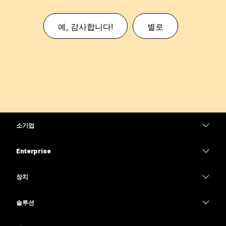
예, 감사합니다!
별로
소기업
가격
Enterprise
Webex 앱
Webex Suite
장치
Meetings
Calling
헤드셋
Calling
솔루션
Meetings
카메라
교육
메시징