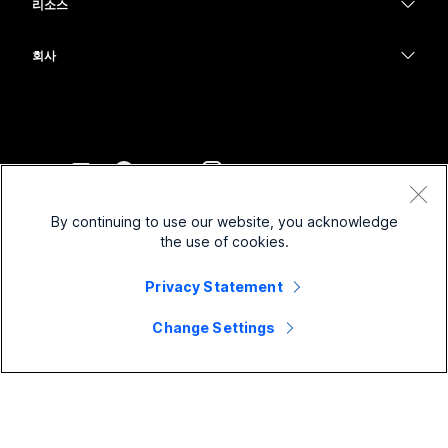
메시징
리소스
Desk 시리즈
의료 서비스
화면 공유
다운로드
Slido
Room 시리즈
회사
정부
테스트 미팅 참여하기
Webinars
Cisco
Board 시리즈
재무
온라인 학습
이벤트
지원 연락처
전화 시리즈
스포츠 및 엔터테인먼트
통합
Contact Center
영업팀에 문의
보조 프로그램
최전선
접근성
CPaaS
약관 및 조건
Webex Blog
By continuing to use our website, you acknowledge
비영리
개인 정보 보호 정책
포용성
보안
the use of cookies.
Webex 사고적 리더십
쿠키
스타트업
실시간 및 주문형 웨비나
Control Hub
Privacy Statement
Webex Merch 스토어
등록 상표
하이브리드 작업
Webex 커뮤니티
©
2026
Cisco 및/또는 관련 제휴. All rights reserved.
경력
Change Settings
Webex 개발자
뉴스 및 혁신