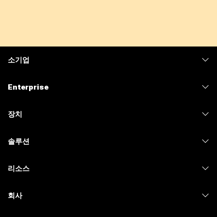
소기업
가격
Enterprise
Webex 앱
Webex Suite
장치
Meetings
Calling
헤드셋
Calling
솔루션
Meetings
카메라
메시징
교육
메시징
리소스
Desk 시리즈
화면 공유
의료 서비스
Slido
다운로드
Room 시리즈
회사
정부
Webinars
테스트 미팅 참여하기
Board 시리즈
Cisco
재무