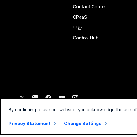
Contact Center
CPaaS
보안
Control Hub
©
2026
Cisco 및/또는 관련 제휴. All rights reserved.
By continuing to use our website, you acknowledge the use of
Privacy Statement
Change Settings