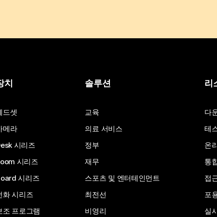
장치
솔루션
리
헤드셋
교육
다
카메라
의료 서비스
테스
Desk 시리즈
정부
온라
Room 시리즈
재무
통
Board 시리즈
스포츠 및 엔터테인먼트
접
전화 시리즈
최전선
포
보조 프로그램
비영리
실시