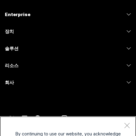
가격
Enterprise
Webex 앱
Webex Suite
장치
Meetings
Calling
헤드셋
Calling
솔루션
Meetings
카메라
메시징
교육
메시징
리소스
Desk 시리즈
화면 공유
의료 서비스
Slido
다운로드
Room 시리즈
회사
정부
Webinars
테스트 미팅 참여하기
Board 시리즈
Cisco
재무
이벤트
온라인 학습
전화 시리즈
지원 연락처
스포츠 및 엔터테인먼트
Contact Center
통합
보조 프로그램
영업팀에 문의
최전선
CPaaS
접근성
약관 및 조건
Webex Blog
비영리
보안
By continuing to use our website, you acknowledge