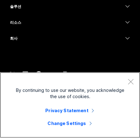
헤드셋
Calling
솔루션
Meetings
카메라
교육
메시징
메시징
리소스
Desk 시리즈
의료 서비스
화면 공유
다운로드
Slido
Room 시리즈
회사
정부
테스트 미팅 참여하기
Webinars
Cisco
Board 시리즈
재무
온라인 학습
이벤트
지원 연락처
전화 시리즈
스포츠 및 엔터테인먼트
통합
Contact Center
영업팀에 문의
보조 프로그램
최전선
접근성
CPaaS
약관 및 조건
Webex Blog
By continuing to use our website, you acknowledge
비영리
개인 정보 보호 정책
포용성
보안
the use of cookies.
Webex 사고적 리더십
쿠키
스타트업
실시간 및 주문형 웨비나
Control Hub
Webex Merch 스토어
Privacy Statement
등록 상표
하이브리드 작업
Webex 커뮤니티
©
2026
Cisco 및/또는 관련 제휴. All rights reserved.
경력
Change Settings
Webex 개발자