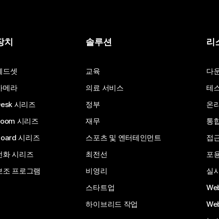
장치
솔루션
리
헤드셋
교육
다
카메라
의료 서비스
테스
Desk 시리즈
정부
온라
Room 시리즈
재무
통
Board 시리즈
스포츠 및 엔터테인먼트
접
전화 시리즈
최전선
포
보조 프로그램
비영리
실시
스타트업
We
하이브리드 작업
We