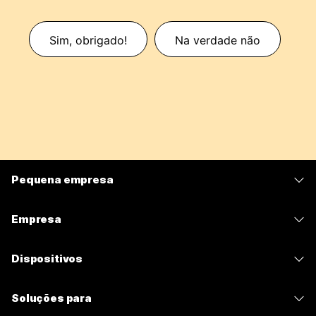
Sim, obrigado!
Na verdade não
Pequena empresa
Preços
Empresa
Aplicativo Webex
Webex Suite
Dispositivos
Meetings
Calling
Fones de ouvido
Calling
Soluções para
Meetings
Câmeras