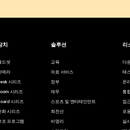
장치
솔루션
리
헤드셋
교육
다
카메라
의료 서비스
테스
Desk 시리즈
정부
온라
Room 시리즈
재무
통
Board 시리즈
스포츠 및 엔터테인먼트
접
전화 시리즈
최전선
포
보조 프로그램
비영리
실시