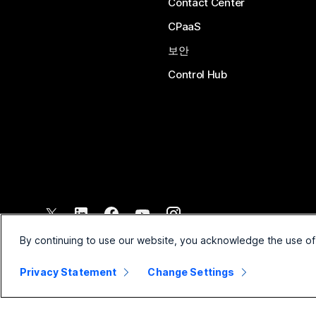
Contact Center
CPaaS
보안
Control Hub
©
2026
Cisco 및/또는 관련 제휴. All rights reserved.
By continuing to use our website, you acknowledge the use of
Privacy Statement
Change Settings