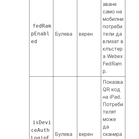
аване
само на
мобилни
fedRam
потреби
pEnabl
Булева
верен
тели да
влизат в
ed
клъстер
а Webex
FedRam
p.
Показва
QR код
на iPad.
Потреби
телят
може
isDevi
да
ceAuth
Булева
верен
сканира
LoginE