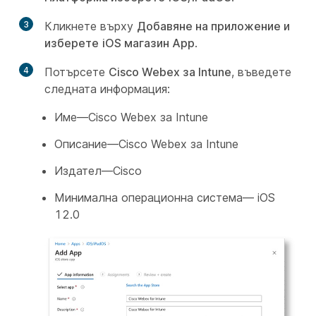
3
Кликнете върху
Добавяне на приложение и
изберете
iOS магазин App
.
4
Потърсете
Cisco Webex за Intune
, въведете
следната информация:
Име—
Cisco Webex за Intune
Описание—
Cisco Webex за Intune
Издател—
Cisco
Минимална операционна система
— iOS
12.0