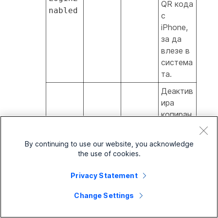
QR кода
nabled
с
iPhone,
за да
влезе в
система
та.
Деактив
ира
копиран
copyAn
ето и
dPaste
Булева
верен
поставя
Disabl
By continuing to use our website, you acknowledge
нето в
the use of cookies.
ed
цялото
прилож
Privacy Statement
ение.
Change Settings
Позволя
ва на