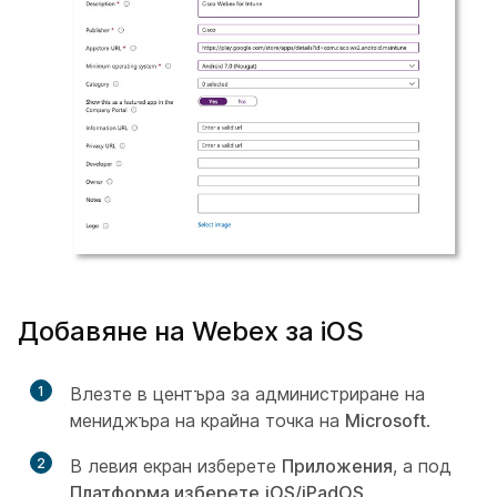
Добавяне на Webex за iOS
1
Влезте в центъра за администриране на
мениджъра на крайна точка на
Microsoft
.
2
В левия екран изберете
Приложения
, а под
Платформа изберете
iOS/iPadOS
.