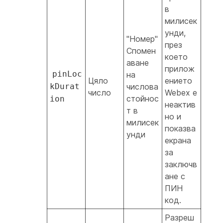
в
милисек
унди,
"Номер"
през
Спомен
което
аване
прилож
pinLoc
на
Цяло
ението
kDurat
числова
число
Webex е
стойнос
ion
неактив
т в
но и
милисек
показва
унди
екрана
за
заключв
ане с
ПИН
код.
Разреш