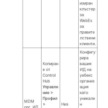
изиран
клъстер
за
WebEx
за
правите
лствени
клиенти.
Конфигу
рира
Копиран
вашия
е от
ИД на
Control
уебекс
Hub
организ
Управле
ация
ние >
като
Профил
уникале
MDM
>
Низ
н
орг. ИД