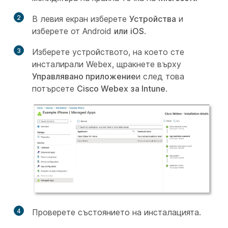
2
В левия екран изберете
Устройства
и
изберете от Android
или
iOS
.
3
Изберете устройството, на което сте
инсталирали Webex, щракнете върху
Управлявано приложение
и след това
потърсете
Cisco Webex за Intune
.
4
Проверете състоянието на инсталацията.