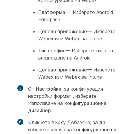
конфигуриране на Webex
Платформа
— Изберете Android
Enterprise
Целево приложение
— Изберете
Webex или Webex за Intune
Тип профил
— Изберете типа на
внедряване на Android
Целево приложение
— Изберете
Webex или Webex за Intune
От
Настройки
, за конфигурация
настройки формат , изберете
Използване на
конфигурационна
дизайнер
.
Кликнете върху Добавяне, за да
изберете ключа за
конфигуриране на