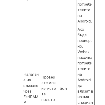
потреби
телите
на
Android.
Ако
бъде
провере
но,
Webex
насочва
потреби
телите
Налаган
на
Провер
е на
Android
ете или
влизане
да
изчисте
Бол
чрез
влизат в
те
FedRAM
нашия
полето
P
специал