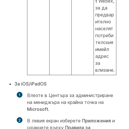
t
Webex,
за да
предвар
ително
населят
потреби
телския
имейл
адрес
за
влизане.
За iOS/iPadOS
Влезте в Центъра за администриране
на мениджъра на крайна точка на
Microsoft
.
В левия екран изберете
Приложения
и
щракнете върху
Правила за