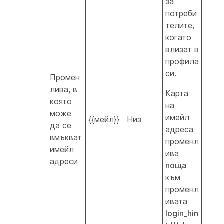
за
потреби
телите,
когато
влизат в
профила
си.
Промен
лива, в
Карта
която
на
може
имейл
{{мейл}}
Низ
да се
адреса
вмъкват
променл
имейл
ива
адреси
поща
към
променл
ивата
login_hin