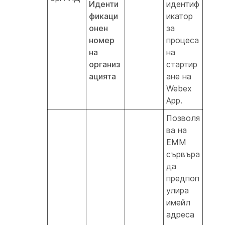
Иденти
идентиф
фикаци
икатор
онен
за
номер
процеса
на
на
организ
стартир
ацията
ане на
Webex
App.
Позволя
ва на
EMM
сървъра
да
предпоп
улира
имейл
адреса