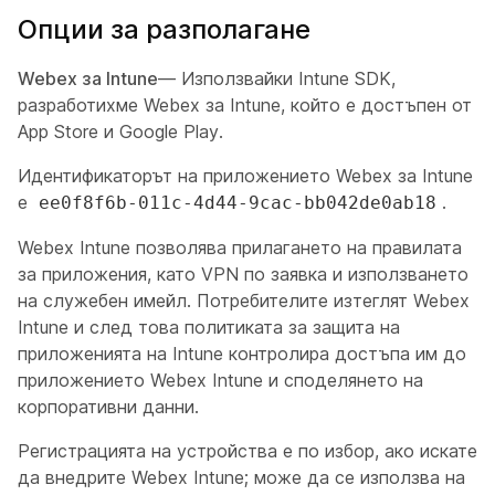
Опции за разполагане
Webex за Intune
— Използвайки Intune SDK,
разработихме Webex за Intune, който е достъпен от
App Store и Google Play.
Идентификаторът на приложението Webex за Intune
е
.
ee0f8f6b-011c-4d44-9cac-bb042de0ab18
Webex Intune позволява прилагането на правилата
за приложения, като VPN по заявка и използването
на служебен имейл. Потребителите изтеглят Webex
Intune и след това политиката за защита на
приложенията на Intune контролира достъпа им до
приложението Webex Intune и споделянето на
корпоративни данни.
Регистрацията на устройства е по избор, ако искате
да внедрите Webex Intune; може да се използва на