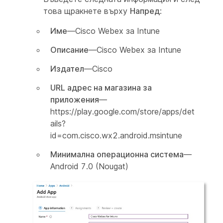
това щракнете върху
Напред
:
Име
—
Cisco Webex за Intune
Описание
—
Cisco Webex за Intune
Издател
—
Cisco
URL адрес на магазина за
приложения
—
https://play.google.com/store/apps/det
ails?
id=com.cisco.wx2.android.msintune
Минимална операционна система
—
Android 7.0 (Nougat)