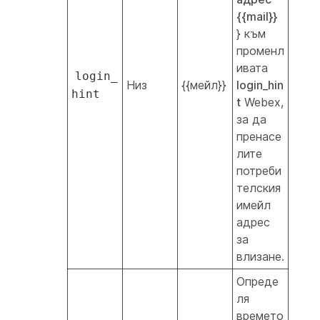
{{mail}}
} към
променл
ивата
login_
Низ
{{мейл}}
login_hin
hint
t
Webex,
за да
пренасе
лите
потреби
телския
имейл
адрес
за
влизане.
Опреде
ля
времето