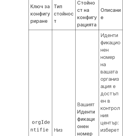
Стойно
Ключ за
Тип
ст на
Описани
конфигу
стойнос
конфигу
е
риране
т
рацията
Иденти
фикацио
нен
номер
на
вашата
организ
ация е
достъп
ен в
Вашият
контрол
Иденти
ния
фикаци
orgIde
център:
онен
ntifie
Низ
изберет
номер