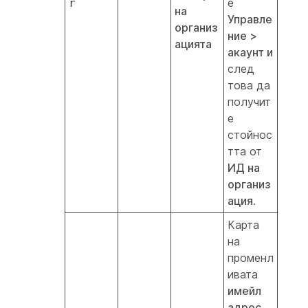
е
r
на
Управле
организ
ние >
ацията
акаунт и
след
това да
получит
е
стойнос
тта от
ИД на
организ
ация
.
Карта
на
променл
ивата
имейл
адрес