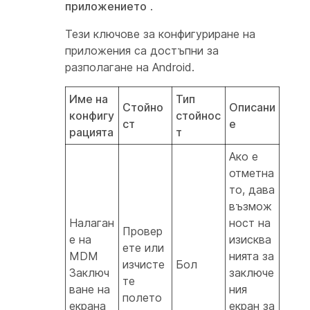
приложението
.
Тези ключове за конфигуриране на
приложения са достъпни за
разполагане на Android.
Име на
Тип
Стойно
Описани
конфигу
стойнос
ст
е
рацията
т
Ако е
отметна
то, дава
възмож
Налаган
ност на
Провер
е на
изисква
ете или
MDM
нията за
изчисте
Бол
Заключ
заключе
те
ване на
ния
полето
екрана
екран за