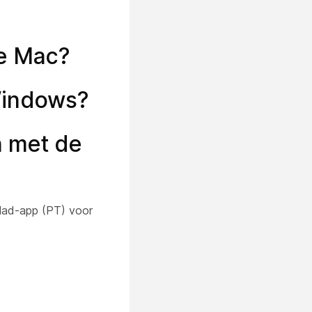
de Mac?
Windows?
n met de
lad-app (PT) voor