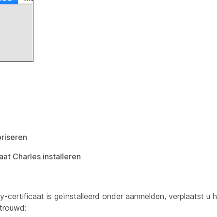
oriseren
aat Charles installeren
xy-certificaat is geïnstalleerd onder
aanmelden
, verplaatst u 
rtrouwd: