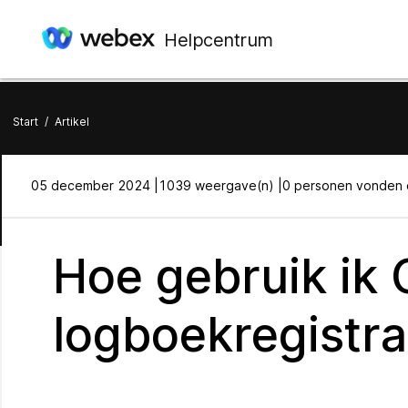
Helpcentrum
Start
/
Artikel
05 december 2024 |
1039 weergave(n) |
0 personen vonden d
Hoe gebruik ik 
logboekregistra