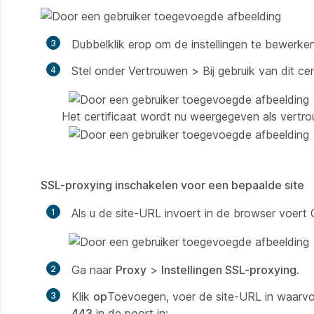
Dubbelklik erop om de instellingen te bewerken
Stel onder
Vertrouwen
>
Bij gebruik van dit cer
Het certificaat wordt nu weergegeven als vertro
SSL-proxying inschakelen voor een bepaalde site
Als u de site-URL invoert in de browser voert 
Ga naar
Proxy
>
Instellingen SSL-proxying
.
Klik
op
Toevoegen, voer de site-URL in waarv
443
in de poort
in:
.