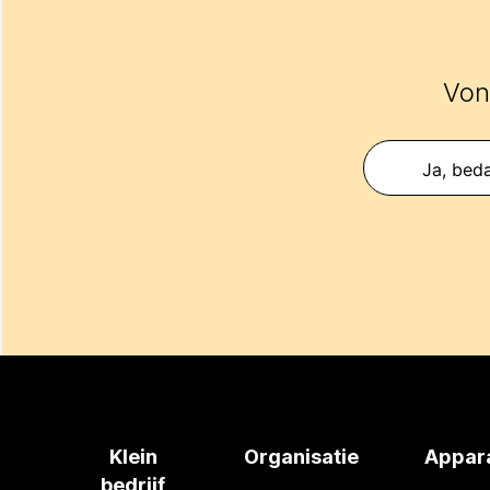
Vond
Ja, beda
Klein
Organisatie
Appar
bedrijf