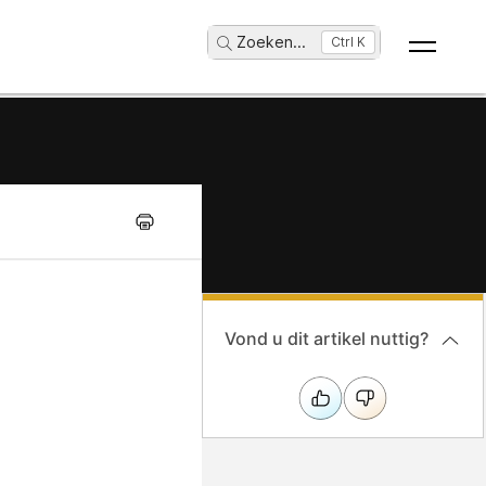
Zoeken
...
Ctrl K
Vond u dit artikel nuttig?