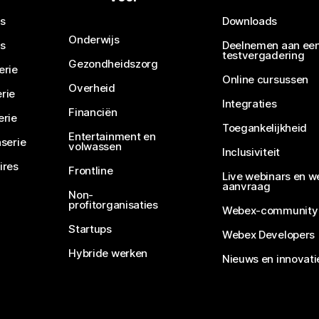
s
Downloads
Onderwijs
s
Deelnemen aan ee
testvergadering
Gezondheidszorg
erie
Online cursussen
Overheid
rie
Integraties
Financiën
erie
Toegankelijkheid
Entertainment en
serie
volwassen
Inclusiviteit
ires
Frontline
Live webinars en w
aanvraag
Non-
profitorganisaties
Webex-community
Startups
Webex Developers
Hybride werken
Nieuws en innovati