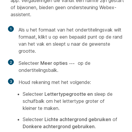
app. Vergaderingen die vanuit een ruimte zijn gestart
of bijwonen, bieden geen ondersteuning Webex-
assistent.
1
Als u het formaat van het ondertitelingsvak wilt
formaat, klikt u op een bepaald punt op de rand
van het vak en sleept u naar de gewenste
grootte.
2
Selecteer
Meer opties
op de
ondertitelingsbalk.
3
Houd rekening met het volgende:
Selecteer
Lettertypegrootte en
sleep de
schuifbalk om het lettertype groter of
kleiner te maken.
Selecteer
Lichte achtergrond gebruiken
of
Donkere achtergrond gebruiken
.