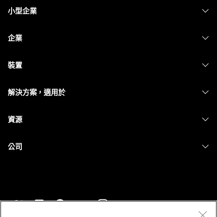
小型企業
定價
企業
Webex 應用程式
Webex Suite
裝置
Meetings
Calling
耳機
Calling
解決方案，適用於
Meetings
攝影機
Messaging
教育
Messaging
資源
Desk 系列
螢幕共用
醫療保健
Slido
下載
Room 系列
公司
政府
Webinars
加入測驗會議
Board 系列
Cisco
財務
Events
線上課程
電話系列
聯絡技術支援
運動與娛樂
Contact Center
整合
配件
聯絡銷售人員
前線
CPaaS
協助工具