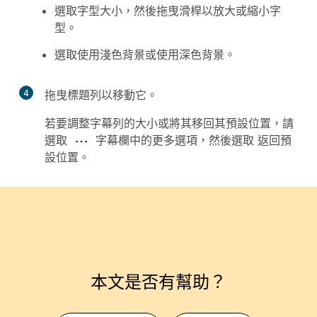
選取
字型大小
，然後拖曳滑桿以放大或縮小字
型。
選取
使用淺色背景
或
使用深色背景
。
4
拖曳標題列以移動它。
若要調整字幕列的大小或將其移回其預設位置，請
選取
字幕欄中的更多選項，然後選取
返回預
設位置
。
本文是否有幫助？