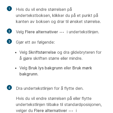
1
Hvis du vil endre størrelsen på
undertekstboksen, klikker du på et punkt på
kanten av boksen og drar til ønsket størrelse.
2
Velg
Flere alternativer
i undertekstlinjen.
3
Gjør ett av følgende:
Velg
Skriftstørrelse
og dra glidebryteren for
å gjøre skriften større eller mindre.
Velg
Bruk lys bakgrunn
eller
Bruk mørk
bakgrunn
.
4
Dra undertekstlinjen for å flytte den.
Hvis du vil endre størrelsen på eller flytte
undertekstlinjen tilbake til standardposisjonen,
velger du
Flere alternativer
i