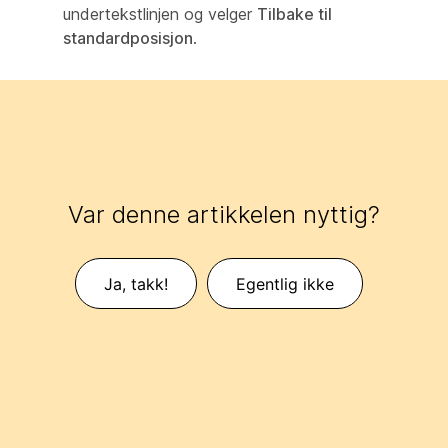
undertekstlinjen og velger
Tilbake til
standardposisjon
.
Var denne artikkelen nyttig?
Ja, takk!
Egentlig ikke