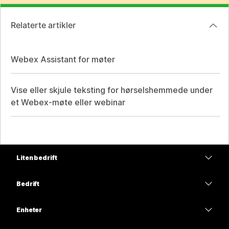
Relaterte artikler
Webex Assistant for møter
Vise eller skjule teksting for hørselshemmede under
et Webex-møte eller webinar
Liten bedrift
Priser
Bedrift
Webex-app
Webex Suite
Enheter
Møter
Calling
Hodesett