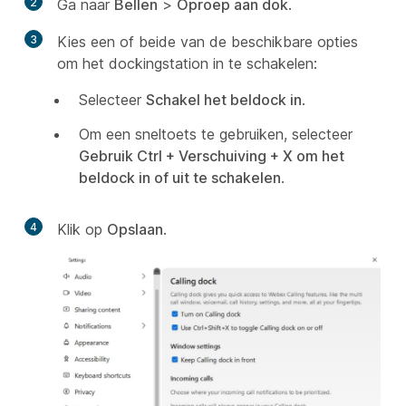
2
Ga naar
Bellen
>
Oproep aan dok
.
3
Kies een of beide van de beschikbare opties
om het dockingstation in te schakelen:
Selecteer
Schakel het beldock in
.
Om een sneltoets te gebruiken, selecteer
Gebruik Ctrl + Verschuiving + X om het
beldock in of uit te schakelen
.
4
Klik op
Opslaan
.