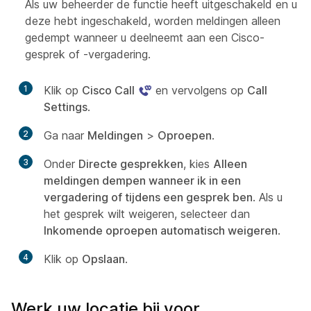
Als uw beheerder de functie heeft uitgeschakeld en u
deze hebt ingeschakeld, worden meldingen alleen
gedempt wanneer u deelneemt aan een Cisco-
gesprek of -vergadering.
1
Klik op
Cisco Call
en vervolgens op
Call
Settings
.
2
Ga naar
Meldingen
>
Oproepen
.
3
Onder
Directe gesprekken
, kies
Alleen
meldingen dempen wanneer ik in een
vergadering of tijdens een gesprek ben
. Als u
het gesprek wilt weigeren, selecteer dan
Inkomende oproepen automatisch weigeren
.
4
Klik op
Opslaan
.
Werk uw locatie bij voor