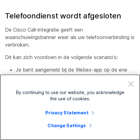
Telefoondienst wordt afgesloten
De Cisco Call-integratie geeft een
waarschuwingsbanner weer als uw telefoonverbinding is
verbroken.
Dit kan zich voordoen in de volgende scenario's:
Je bent aangemeld bij de Webex-app op de ene
computer en vervolgens meld je je aan bij de
Webex-app op een andere computer met
dezelfde gebruikersnaam.
By continuing to use our website, you acknowledge
the use of cookies.
De Webex-app draait niet op de achtergrond,
mogelijk omdat deze per ongeluk is afgesloten of
Privacy Statement
omdat u bent uitgelogd.
Change Settings
Om de service te herstellen, kunt u op de suggesties in
de banner klikken.