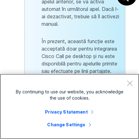
apelul anterior, se va activa
automat în următorul apel. Dacă l-
ai dezactivat, trebuie să îl activezi
manual.
În prezent, această funcție este
acceptată doar pentru integrarea
Cisco Call pe desktop și nu este
disponibilă pentru apelurile primite
sau efectuate pe linii partajate.
By continuing to use our website, you acknowledge
the use of cookies.
Obțineți rezumate ale apelurilor în
timpul apelurilor cu Cisco AI
Privacy Statement
Assistant
Change Settings