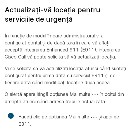
Actualizați-vă locația pentru
serviciile de urgență
În funcție de modul în care administratorul v-a
configurat contul și de dacă țara în care vă aflați
acceptă integrarea Enhanced 911 (E911), integrarea
Cisco Call vă poate solicita să vă actualizați locația.
Vi se solicită să vă actualizați locația atunci când sunteți
configurat pentru prima dată cu serviciul E911 și de
fiecare dată când modificați locațiile după aceea.
O alertă apare lângă opțiunea Mai multe
în colțul din
dreapta atunci când adresa trebuie actualizată.
1
Faceți clic pe opțiunea Mai multe
și apoi pe
E911
.