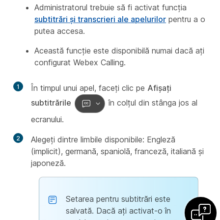
Administratorul trebuie să fi activat funcția
subtitrări și transcrieri ale apelurilor
pentru a o
putea accesa.
Această funcție este disponibilă numai dacă ați
configurat Webex Calling.
1
În timpul unui apel, faceți clic pe
Afișați
subtitrările
în colțul din stânga jos al
ecranului.
2
Alegeți dintre limbile disponibile: Engleză
(implicit), germană, spaniolă, franceză, italiană și
japoneză.
Setarea pentru subtitrări este
salvată. Dacă ați activat-o în