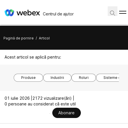
Centrul de ajutor
Pagină de pornire
/
Articol
Acest articol se aplică pentru:
Produse
Industrii
Roluri
Sisteme de o
01 iulie 2026 |
2172 vizualizare(ări) |
0 persoane au considerat că este util
Abonare