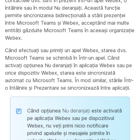
contactele dvs. sunt în prezent într-un apel Webex, o
întâlnire sau în modul Nu deranjați. Această funcție
permite sincronizarea bidirecțională a stării prezenței
între Microsoft Teams și Webex, acceptând mai multe
entități găzduite Microsoft Teams în aceeași organizație
Webex.
Când efectuați sau primiți un apel Webex, starea dvs.
Microsoft Teams se schimbă în
Într-un apel
. Când
activați opțiunea
Nu deranjați
în aplicația Webex sau pe
orice dispozitiv Webex, starea este sincronizată
automat cu Microsoft Teams. În mod similar, stările
Într-
o întâlnire
și
Prezentare
se sincronizează între aplicații.
Când opțiunea
Nu deranjați
este activată
pe aplicația Webex sau pe dispozitivul
Webex, nu veți primi nicio notificare
privind apelurile și mesajele primite în