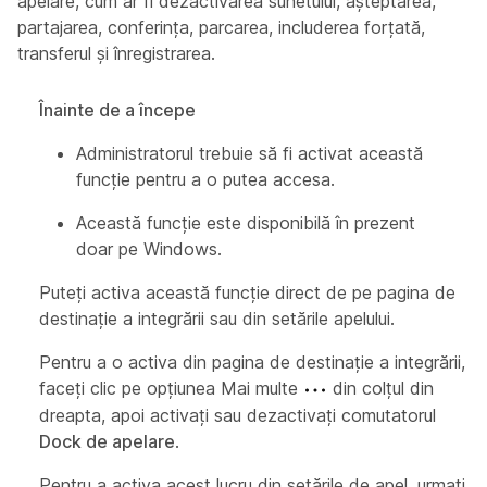
apelare, cum ar fi dezactivarea sunetului, așteptarea,
partajarea, conferința, parcarea, includerea forțată,
transferul și înregistrarea.
Înainte de a începe
Administratorul trebuie să fi activat această
funcție pentru a o putea accesa.
Această funcție este disponibilă în prezent
doar pe Windows.
Puteți activa această funcție direct de pe pagina de
destinație a integrării sau din setările apelului.
Pentru a o activa din pagina de destinație a integrării,
faceți clic pe opțiunea Mai multe
din colțul din
dreapta, apoi activați sau dezactivați comutatorul
Dock de apelare
.
Pentru a activa acest lucru din setările de apel, urmați