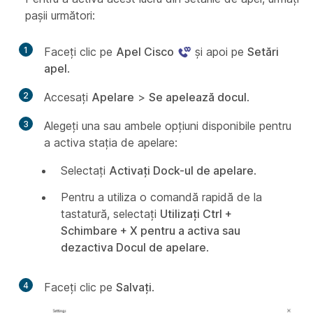
pașii următori:
1
Faceți clic pe
Apel Cisco
și apoi pe
Setări
apel
.
2
Accesați
Apelare
>
Se apelează docul
.
3
Alegeți una sau ambele opțiuni disponibile pentru
a activa stația de apelare:
Selectați
Activați Dock-ul de apelare
.
Pentru a utiliza o comandă rapidă de la
tastatură, selectați
Utilizați Ctrl +
Schimbare + X pentru a activa sau
dezactiva Docul de apelare
.
4
Faceți clic pe
Salvați
.