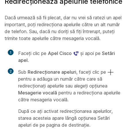
Redirecționează apelurile telefonice
Dacă urmează să fii plecat, dar nu vrei să ratezi un apel
important, poți redirecționa apelurile către un alt număr
de telefon. Sau, dacă nu doriți să fiți întrerupt, puteți
trimite toate apelurile către mesageria vocală.
1
Faceți clic pe
Apel Cisco
și apoi pe
Setări
apel
.
2
Sub
Redirecționare apeluri
, faceți clic pe
pentru a adăuga un număr către care să
redirecționați apelurile sau alegeți opțiunea
Mesagerie vocală
pentru a redirecționa apelurile
către mesageria vocală.
După ce ați activat redirecționarea apelurilor,
starea acesteia apare lângă opțiunea Setări
apeluri de pe pagina de destinație.