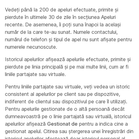
Vedeți până la 200 de apeluri efectuate, primite și
pierdute în ultimele 30 de zile în secțiunea Apeluri
recente. De asemenea, îi poți suna înapoi la același
număr de la care te-au sunat. Numele contactului,
numărul de telefon și tipul de apel nu sunt afișate pentru
numerele necunoscute.
Istoricul apelurilor afișează apelurile efectuate, primite și
pierdute pe linia principală și pe mai multe linii, cum ar fi
liniile partajate sau virtuale.
Pentru liniile partajate sau virtuale, veți vedea un istoric
consistent al apelurilor pe client sau pe dispozitive,
indiferent de clientul sau dispozitivul pe care îl utilizați.
Pentru apelurile gestionate de o altă persoană decât
dumneavoastră pe o linie partajată sau virtuală, istoricul
apelurilor afișează
Gestionat de
pentru a indica cine a
gestionat apelul. Citirea sau ștergerea unei înregistrări din
istoricul apelurilor afectează doar istoricul personal al