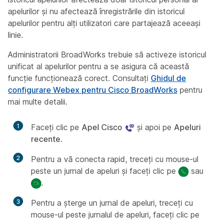
apelurilor și nu afectează înregistrările din istoricul
apelurilor pentru alți utilizatori care partajează aceeași
linie.
Administratorii BroadWorks trebuie să activeze istoricul
unificat al apelurilor pentru a se asigura că această
funcție funcționează corect. Consultați
Ghidul de
configurare Webex pentru Cisco BroadWorks
pentru
mai multe detalii.
1
Faceți clic pe
Apel Cisco
și apoi pe
Apeluri
recente
.
2
Pentru a vă conecta rapid, treceți cu mouse-ul
peste un jurnal de apeluri și faceți clic pe
sau
.
3
Pentru a șterge un jurnal de apeluri, treceți cu
mouse-ul peste jurnalul de apeluri, faceți clic pe