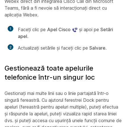
Webex direct din integrarea Cisco Call din Microsoft
Teams, fără a fi nevoie să interacționați direct cu
aplicația Webex.
1
Faceți clic pe
Apel Cisco
și apoi pe
Setări
apel
.
2
Actualizați setările și faceți clic pe
Salvare
.
Gestionează toate apelurile
telefonice într-un singur loc
Gestionați mai multe linii sau o linie partajată într-o
singură fereastră. Cu ajutorul ferestrei Dock pentru
apeluri (fereastră pentru apeluri multiple), puteți efectua
și răspunde la apeluri, puteți vizualiza rapid starea liniei
dvs. și puteți accesa cu ușurință unele funcții comune de