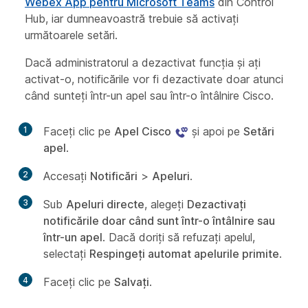
Webex App pentru Microsoft Teams
din Control
Hub, iar dumneavoastră trebuie să activați
următoarele setări.
Dacă administratorul a dezactivat funcția și ați
activat-o, notificările vor fi dezactivate doar atunci
când sunteți într-un apel sau într-o întâlnire Cisco.
1
Faceți clic pe
Apel Cisco
și apoi pe
Setări
apel
.
2
Accesați
Notificări
>
Apeluri
.
3
Sub
Apeluri directe
, alegeți
Dezactivați
notificările doar când sunt într-o întâlnire sau
într-un apel
. Dacă doriți să refuzați apelul,
selectați
Respingeți automat apelurile primite
.
4
Faceți clic pe
Salvați
.