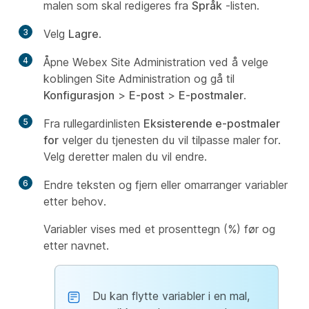
malen som skal redigeres fra
Språk
-listen.
3
Velg
Lagre
.
4
Åpne Webex Site Administration ved å velge
koblingen Site Administration og gå til
Konfigurasjon
>
E-post
>
E-postmaler
.
5
Fra rullegardinlisten
Eksisterende e-postmaler
for
velger du tjenesten du vil tilpasse maler for.
Velg deretter malen du vil endre.
6
Endre teksten og fjern eller omarranger variabler
etter behov.
Variabler vises med et prosenttegn (%) før og
etter navnet.
Du kan flytte variabler i en mal,