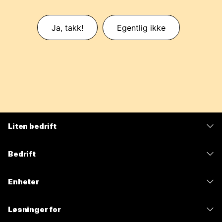
Ja, takk!
Egentlig ikke
Liten bedrift
Priser
Bedrift
Webex-app
Webex Suite
Enheter
Møter
Calling
Hodesett
Calling
Løsninger for
Møter
Kameraer