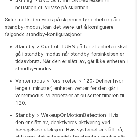
Skilting
>
URL:
Skriv inn URL-adressen til
nettsiden du vil vise på skjermen.
Siden nettsiden vises på skjermen før enheten går i
standby-modus, kan det være lurt å konfigurere
følgende standby-konfigurasjoner:
Standby
>
Control
: TURN på for at enheten skal
gå i standby-modus når standby-forsinkelsen er
tidsavbrutt. Når den er slått av, går ikke enheten i
standby-modus.
Ventemodus
>
forsinkelse
>
120
: Definer hvor
lenge (i minutter) enheten venter før den går i
ventemodus. Vi anbefaler at du setter timeren til
120.
Standby
>
WakeupOnMotionDetection
: Hvis
den er slått av, deaktiveres aktivering ved
bevegelsesdeteksjon. Hvis systemet er slått på,