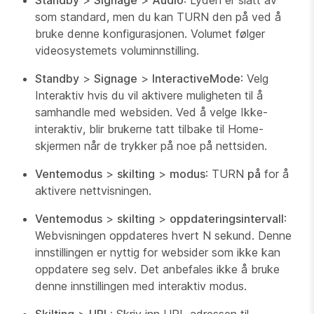
Standby
>
Signage
>
Audio
: Lyden er slått av
som standard, men du kan TURN den på ved å
bruke denne konfigurasjonen. Volumet følger
videosystemets voluminnstilling.
Standby
>
Signage
>
InteractiveMode
: Velg
Interaktiv hvis du vil aktivere muligheten til å
samhandle med websiden. Ved å velge Ikke-
interaktiv, blir brukerne tatt tilbake til Home-
skjermen når de trykker på noe på nettsiden.
Ventemodus
>
skilting
>
modus
: TURN
på
for å
aktivere nettvisningen.
Ventemodus
>
skilting
>
oppdateringsintervall
:
Webvisningen oppdateres hvert N sekund. Denne
innstillingen er nyttig for websider som ikke kan
oppdatere seg selv. Det anbefales ikke å bruke
denne innstillingen med interaktiv modus.