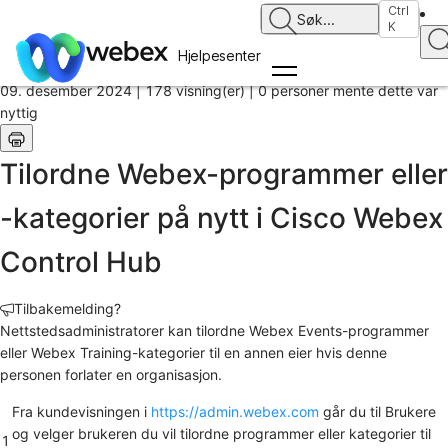
Hjem
Ctrl
Søk
...
K
/
Artikkel
Hjelpesenter
09. desember 2024 |
178 visning(er) |
0 personer mente dette var
nyttig
Tilordne Webex-programmer eller
-kategorier på nytt i Cisco Webex
Control Hub
Tilbakemelding?
Nettstedsadministratorer kan tilordne Webex Events-programmer
eller Webex Training-kategorier til en annen eier hvis denne
personen forlater en organisasjon.
Fra kundevisningen i
https://admin.webex.com
går du til
Brukere
og velger brukeren du vil tilordne programmer eller kategorier til
1