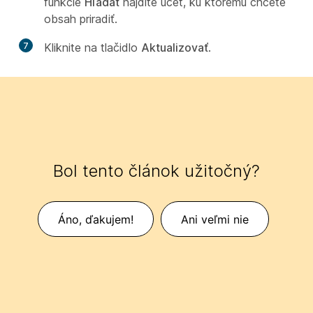
funkcie
Hľadať
nájdite účet, ku ktorému chcete
obsah priradiť.
7
Kliknite na tlačidlo
Aktualizovať
.
Bol tento článok užitočný?
Áno, ďakujem!
Ani veľmi nie