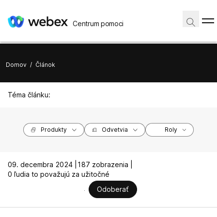
Centrum pomoci
Domov
/
Článok
Téma článku:
Produkty
Odvetvia
Roly
09. decembra 2024 |
187 zobrazenia |
0 ľudia to považujú za užitočné
Odoberať