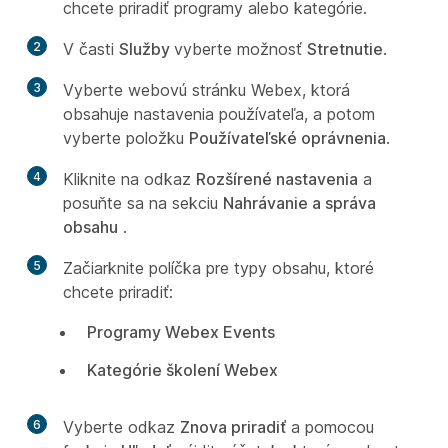
chcete priradiť programy alebo kategórie.
2
V časti
Služby
vyberte možnosť
Stretnutie
.
3
Vyberte webovú stránku Webex, ktorá
obsahuje nastavenia používateľa, a potom
vyberte položku
Používateľské oprávnenia
.
4
Kliknite na odkaz
Rozšírené nastavenia
a
posuňte sa na sekciu
Nahrávanie a správa
obsahu
.
5
Začiarknite políčka pre typy obsahu, ktoré
chcete priradiť:
Programy Webex Events
Kategórie školení Webex
6
Vyberte odkaz
Znova priradiť
a pomocou