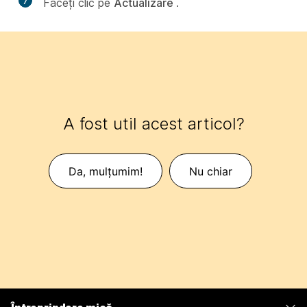
7
Faceți clic pe
Actualizare
.
A fost util acest articol?
Da, mulțumim!
Nu chiar