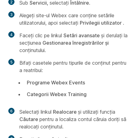
2
Sub
Servicii,
selectați
Întâlnire
.
3
Alegeți site-ul Webex care conține setările
utilizatorului, apoi selectați
Privilegii utilizator
.
4
Faceți clic pe linkul
Setări avansate
și derulați la
secțiunea
Gestionarea înregistrărilor și
conținutului.
5
Bifați casetele pentru tipurile de conținut pentru
a reatribui:
Programe Webex Events
Categorii Webex Training
6
Selectați linkul
Realocare
și utilizați funcția
Căutare
pentru a localiza contul căruia doriți să
realocați conținutul.