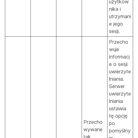
użytkow
nika i
utrzymani
e jego
sesji.
Przecho
wuje
informacj
e o sesji
uwierzyte
lniania.
Serwer
uwierzyte
lniania
ustawia
tę opcję
Przecho
po
wywane
pomyślny
tak
m