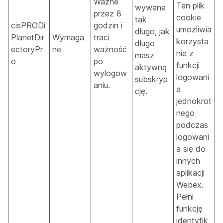
Ważne
Ten plik
wywane
przez 8
cookie
tak
cisPRODi
godzin i
umożliwia
długo, jak
PlanetDir
Wymaga
traci
korzysta
długo
ectoryPr
ne
ważność
nie z
masz
o
po
funkcji
aktywną
wylogow
logowani
subskryp
aniu.
a
cję.
jednokrot
nego
podczas
logowani
a się do
innych
aplikacji
Webex.
Pełni
funkcję
identyfik