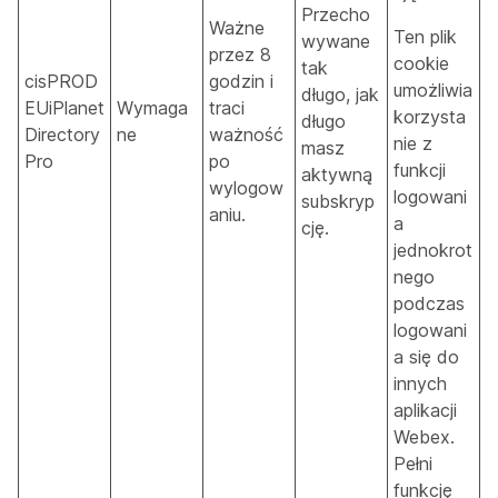
Przecho
Ważne
Ten plik
wywane
przez 8
cookie
tak
cisPROD
godzin i
umożliwia
długo, jak
EUiPlanet
Wymaga
traci
korzysta
długo
Directory
ne
ważność
nie z
masz
Pro
po
funkcji
aktywną
wylogow
logowani
subskryp
aniu.
a
cję.
jednokrot
nego
podczas
logowani
a się do
innych
aplikacji
Webex.
Pełni
funkcję