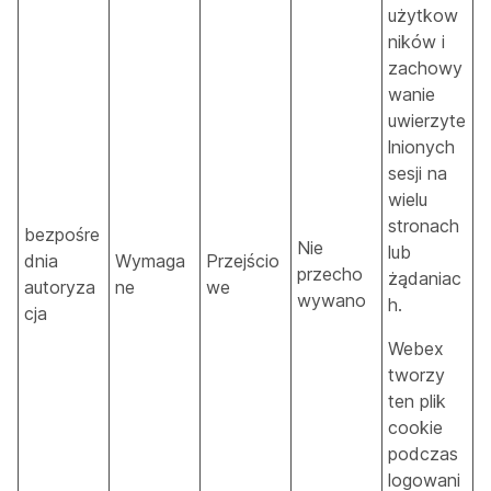
użytkow
ników i
zachowy
wanie
uwierzyte
lnionych
sesji na
wielu
stronach
bezpośre
Nie
lub
dnia
Wymaga
Przejścio
przecho
żądaniac
autoryza
ne
we
wywano
h.
cja
Webex
tworzy
ten plik
cookie
podczas
logowani