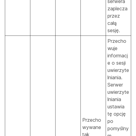
serwera
zaplecza
przez
całą
sesję.
Przecho
wuje
informacj
e o sesji
uwierzyte
lniania.
Serwer
uwierzyte
lniania
ustawia
tę opcję
Przecho
po
wywane
pomyślny
tak
m