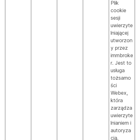
Plik
cookie
sesji
uwierzyte
lniającej
utworzon
y przez
immbroke
r. Jest to
usługa
tożsamo
ści
Webex,
która
zarządza
uwierzyte
lnianiem i
autoryza
cją.