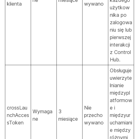
klienta
wywano
użytkow
nika po
zalogowa
niu się lub
pierwszej
interakcji
z Control
Hub.
Obsługuje
uwierzyte
lnianie
międzypl
atformow
crossLau
Nie
e i
Wymaga
3
nchAcces
przecho
międzyur
ne
miesiące
sToken
wywano
uchamiani
e między
różnymi