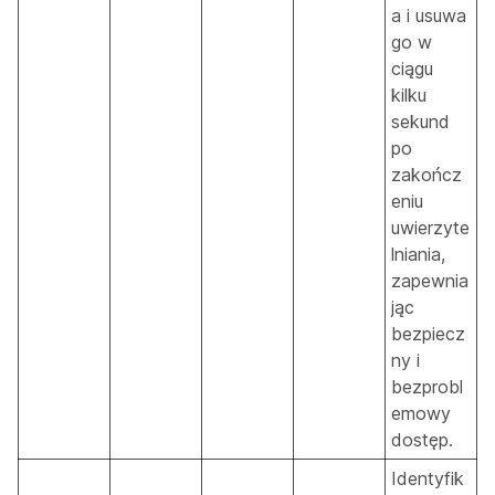
a i usuwa
go w
ciągu
kilku
sekund
po
zakończ
eniu
uwierzyte
lniania,
zapewnia
jąc
bezpiecz
ny i
bezprobl
emowy
dostęp.
Identyfik