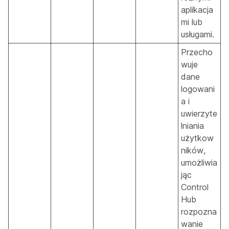
aplikacja
mi lub
usługami.
Przecho
wuje
dane
logowani
a i
uwierzyte
lniania
użytkow
ników,
umożliwia
jąc
Control
Hub
rozpozna
wanie