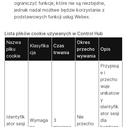
ograniczyć funkcje, które nie są niezbędne,
jednak nadal możliwe będzie korzystanie z
podstawowych funkcji usług Webex.
Lista plików cookie używanych w Control Hub
Nazwa
Okres
Klasyfika
Czas
pliku
przecho
Opis
cja
trwania
cookie
wywania
Przypisuj
e i
przecho
wuje
unikatow
y
identyfik
ator sesji
Identyfik
Nie
Wymaga
3
dla
ator sesji
przecho
ne
miesiące
każdego