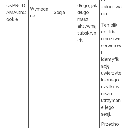
cisPROD
długo, jak
zalogowa
Wymaga
AMAuthC
Sesja
długo
niu.
ne
ookie
masz
Ten plik
aktywną
cookie
subskryp
umożliwia
cję.
serwerow
i
identyfik
ację
uwierzyte
lnionego
użytkow
nika i
utrzymani
e jego
sesji.
Przecho