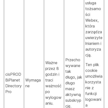
usługa
tożsamo
ści
Webex,
która
zarządza
uwierzyte
lnianiem i
autoryza
cją.
Przecho
Ważne
Ten plik
wywane
przez 8
cookie
tak
cisPROD
godzin i
umożliwia
długo, jak
BiPlanet
Wymaga
traci
korzysta
długo
Directory
ne
ważność
nie z
masz
Pro
po
funkcji
aktywną
wylogow
logowani
subskryp
aniu.
a
cję.