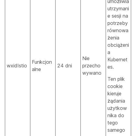
umożliwia
utrzymani
e sesji na
potrzeby
równowa
żenia
obciążeni
a
Nie
Kubernet
Funkcjon
wxidIstio
24 dni
przecho
es.
alne
wywano
Ten plik
cookie
kieruje
żądania
użytkow
nika do
tego
samego