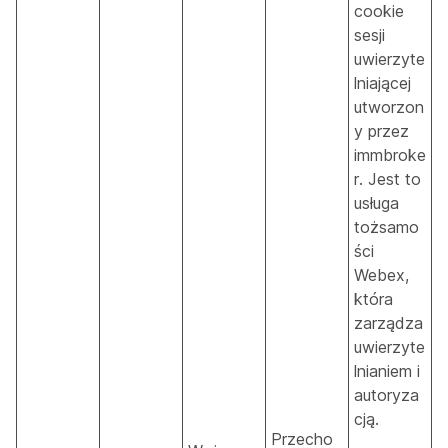
cookie
sesji
uwierzyte
lniającej
utworzon
y przez
immbroke
r. Jest to
usługa
tożsamo
ści
Webex,
która
zarządza
uwierzyte
lnianiem i
autoryza
cją.
Przecho