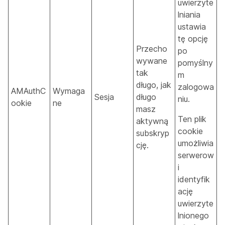
uwierzyte
lniania
ustawia
tę opcję
Przecho
po
wywane
pomyślny
tak
m
długo, jak
zalogowa
AMAuthC
Wymaga
Sesja
długo
niu.
ookie
ne
masz
Ten plik
aktywną
cookie
subskryp
umożliwia
cję.
serwerow
i
identyfik
ację
uwierzyte
lnionego