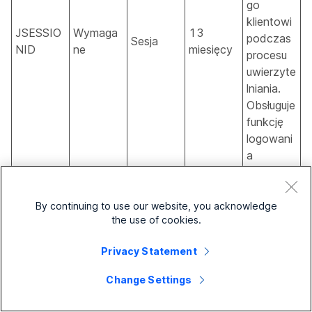
go
klientowi
JSESSIO
Wymaga
13
podczas
Sesja
NID
ne
miesięcy
procesu
uwierzyte
lniania.
Obsługuje
funkcję
logowani
a
jednokrot
nego,
zapewnia
By continuing to use our website, you acknowledge
the use of cookies.
jąc
serwerow
Privacy Statement
i
możliwoś
Change Settings
ć
śledzenia