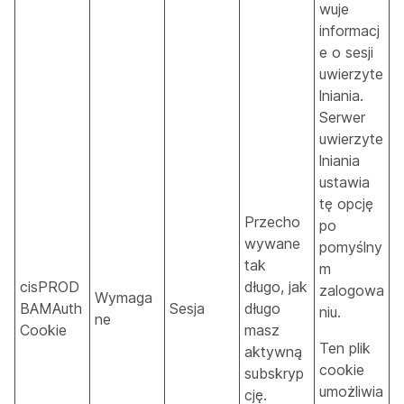
wuje
informacj
e o sesji
uwierzyte
lniania.
Serwer
uwierzyte
lniania
ustawia
tę opcję
Przecho
po
wywane
pomyślny
tak
m
cisPROD
długo, jak
zalogowa
Wymaga
BAMAuth
Sesja
długo
niu.
ne
Cookie
masz
Ten plik
aktywną
cookie
subskryp
umożliwia
cję.