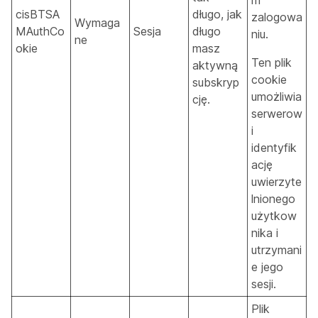
cisBTSA
długo, jak
zalogowa
Wymaga
MAuthCo
Sesja
długo
niu.
ne
okie
masz
Ten plik
aktywną
cookie
subskryp
umożliwia
cję.
serwerow
i
identyfik
ację
uwierzyte
lnionego
użytkow
nika i
utrzymani
e jego
sesji.
Plik