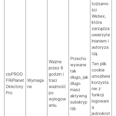
tożsamo
ści
Webex,
która
zarządza
uwierzyte
lnianiem i
autoryza
cją.
Przecho
Ważne
Ten plik
wywane
przez 8
cookie
tak
cisPROD
godzin i
umożliwia
długo, jak
FRiPlanet
Wymaga
traci
korzysta
długo
Directory
ne
ważność
nie z
masz
Pro
po
funkcji
aktywną
wylogow
logowani
subskryp
aniu.
a
cję.
jednokrot