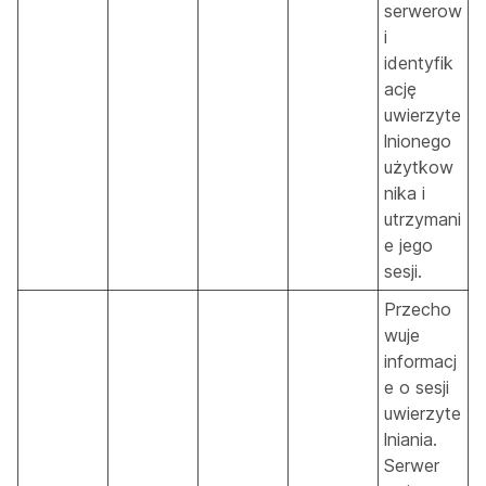
serwerow
i
identyfik
ację
uwierzyte
lnionego
użytkow
nika i
utrzymani
e jego
sesji.
Przecho
wuje
informacj
e o sesji
uwierzyte
lniania.
Serwer