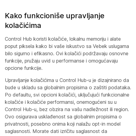
Kako funkcioniše upravljanje
kolačićima
Control Hub koristi kolačiće, lokalnu memoriju i alate
poput piksela kako bi vaše iskustvo sa Vebek uslugama
bilo sigurno i efikasno. Ovi kolačići podržavaju osnovne
funkcije, pružaju uvid u performanse i omogućavaju
opcione funkcije.
Upravljanje kolačićima u Control Hub-u je dizajnirano da
bude u skladu sa globalnim propisima o zaštiti podataka.
Po defaultu, svi opcioni kolačići, uključujući funkcionalne
kolačiće i kolačiće performansi, onemogućeni su u
Control Hub-u, bez obzira na vašu nadležnost ili region.
Ovo osigurava usklađenost sa globalnim propisima o
privatnosti, posebno onima koji nalažu opt-in model
saglasnosti. Morate dati izričitu saglasnost da