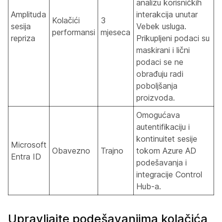
analizu korisničkih
Amplituda
interakcija unutar
Kolačići
3
sesija
Vebek usluga.
performansi
mjeseca
repriza
Prikupljeni podaci su
maskirani i lični
podaci se ne
obrađuju radi
poboljšanja
proizvoda.
Omogućava
autentifikaciju i
kontinuitet sesije
Microsoft
Obavezno
Trajno
tokom Azure AD
Entra ID
podešavanja i
integracije Control
Hub-a.
Upravljajte podešavanjima kolačića