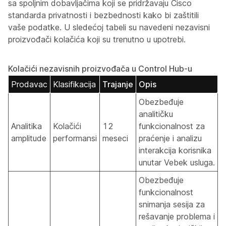
sa spoljnim dobavljačima koji se pridržavaju Cisco
standarda privatnosti i bezbednosti kako bi zaštitili
vaše podatke. U sledećoj tabeli su navedeni nezavisni
proizvođači kolačića koji su trenutno u upotrebi.
Kolačići nezavisnih proizvođača u Control Hub-u
Prodavac
Klasifikacija
Trajanje
Opis
Obezbeđuje
analitičku
Analitika
Kolačići
12
funkcionalnost za
amplitude
performansi
meseci
praćenje i analizu
interakcija korisnika
unutar Vebek usluga.
Obezbeđuje
funkcionalnost
snimanja sesija za
rešavanje problema i