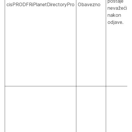
postaje
cisPRODFRiPlanetDirectoryPro
Obavezno
nevažeći
nakon
odjave.