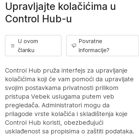
Upravljajte kolačićima u
Control Hub-u
U ovom
Povratne
članku
informacije?
Control Hub pruža interfejs za upravljanje
kolačićima koji će vam pomoći da upravljate
svojim postavkama privatnosti prilikom
pristupa Vebek uslugama putem veb
pregledača. Administratori mogu da
prilagode vrste kolačića i skladištenja koje
Control Hub koristi, obezbeđujući
usklađenost sa propisima o zaštiti podataka.