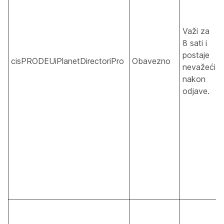
Važi za
8 sati i
postaje
cisPRODEUiPlanetDirectoriPro
Obavezno
nevažeći
nakon
odjave.