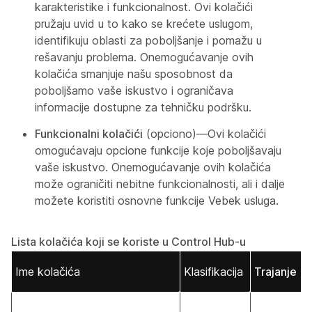
karakteristike i funkcionalnost. Ovi kolačići
pružaju uvid u to kako se krećete uslugom,
identifikuju oblasti za poboljšanje i pomažu u
rešavanju problema. Onemogućavanje ovih
kolačića smanjuje našu sposobnost da
poboljšamo vaše iskustvo i ograničava
informacije dostupne za tehničku podršku.
Funkcionalni kolačići
(opciono)—Ovi kolačići
omogućavaju opcione funkcije koje poboljšavaju
vaše iskustvo. Onemogućavanje ovih kolačića
može ograničiti nebitne funkcionalnosti, ali i dalje
možete koristiti osnovne funkcije Vebek usluga.
Lista kolačića koji se koriste u Control Hub-u
Ime kolačića
Klasifikacija
Trajanje