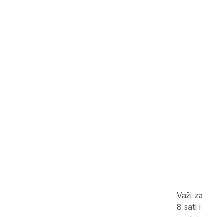
Važi za
8 sati i