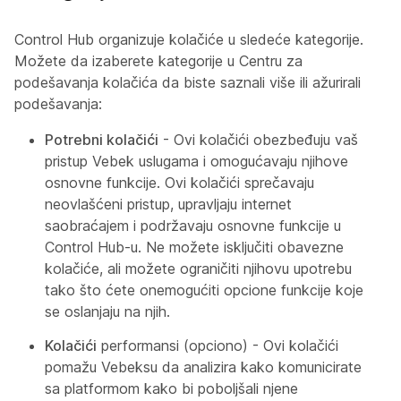
Control Hub organizuje kolačiće u sledeće kategorije.
Možete da izaberete kategorije u Centru za
podešavanja kolačića da biste saznali više ili ažurirali
podešavanja:
Potrebni kolačići
- Ovi kolačići obezbeđuju vaš
pristup Vebek uslugama i omogućavaju njihove
osnovne funkcije. Ovi kolačići sprečavaju
neovlašćeni pristup, upravljaju internet
saobraćajem i podržavaju osnovne funkcije u
Control Hub-u. Ne možete isključiti obavezne
kolačiće, ali možete ograničiti njihovu upotrebu
tako što ćete onemogućiti opcione funkcije koje
se oslanjaju na njih.
Kolačići
performansi (opciono) - Ovi kolačići
pomažu Vebeksu da analizira kako komunicirate
sa platformom kako bi poboljšali njene