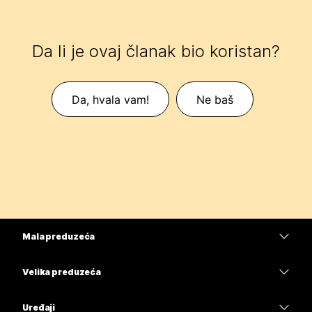
Da li je ovaj članak bio koristan?
Da, hvala vam!
Ne baš
Mala preduzeća
Cene
Velika preduzeća
Aplikacija Webex
Webex Suite
Uređaji