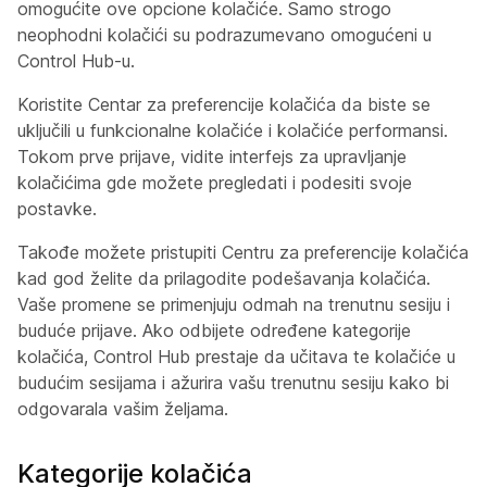
omogućite ove opcione kolačiće. Samo strogo
neophodni kolačići su podrazumevano omogućeni u
Control Hub-u.
Koristite Centar za preferencije kolačića da biste se
uključili u funkcionalne kolačiće i kolačiće performansi.
Tokom prve prijave, vidite interfejs za upravljanje
kolačićima gde možete pregledati i podesiti svoje
postavke.
Takođe možete pristupiti Centru za preferencije kolačića
kad god želite da prilagodite podešavanja kolačića.
Vaše promene se primenjuju odmah na trenutnu sesiju i
buduće prijave. Ako odbijete određene kategorije
kolačića, Control Hub prestaje da učitava te kolačiće u
budućim sesijama i ažurira vašu trenutnu sesiju kako bi
odgovarala vašim željama.
Kategorije kolačića