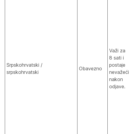
Važi za
8 sati i
Srpskohrvatski /
postaje
Obavezno
srpskohrvatski
nevažeći
nakon
odjave.