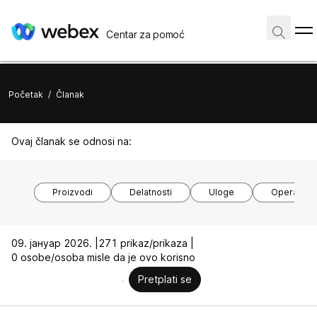
Centar za pomoć
Početak
/
Članak
Ovaj članak se odnosi na:
Proizvodi
Delatnosti
Uloge
Operativni
09. јануар 2026. |
271 prikaz/prikaza |
0 osobe/osoba misle da je ovo korisno
Pretplati se