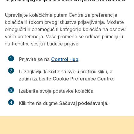
Upravljajte kolačićima putem Centra za preferencije
kolačića ili tokom prvog iskustva prijavljivanja. Možete
omogućiti ili onemogućiti kategorije kolačića na osnovu
vaših preferencija. Vaše promene se odmah primenjuju
na trenutnu sesiju i buduće prijave.
1
Prijavite se na
Control Hub
.
2
U zaglavlju kliknite na svoju profilnu sliku, a
zatim izaberite
Cookie Preference Centre
.
3
Izaberite svoje postavke kolačića.
4
Kliknite na dugme
Sačuvaj podešavanja
.