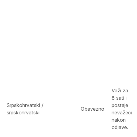
Važi za
8 sati i
Srpskohrvatski /
postaje
Obavezno
srpskohrvatski
nevažeći
nakon
odjave.