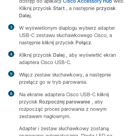
dostęp do aplikacji
Cisco Accessory Hub
web.
Kliknij przycisk
Start
, a następnie
przycisk
Dalej
.
3
W wyświetlonym diaplogu wybierz adapter
USB-C zestawu słuchawkowego Cisco, a
następnie kliknij przycisk
Połącz
.
4
Kliknij przycisk
Dalej
, aby wyświetlić ekran
adaptera Cisco USB-C.
5
Włącz zestaw słuchawkowy, a następnie
przełącz go w tryb parowania.
6
Na ekranie adaptera Cisco USB-C kliknij
przycisk
Rozpocznij parowanie
, aby
rozpocząć proces parowania z nowym
zestawem nagłownym.
Adapter i zestaw słuchawkowy zostaną
sparowane automatycznie. Dioda LED na