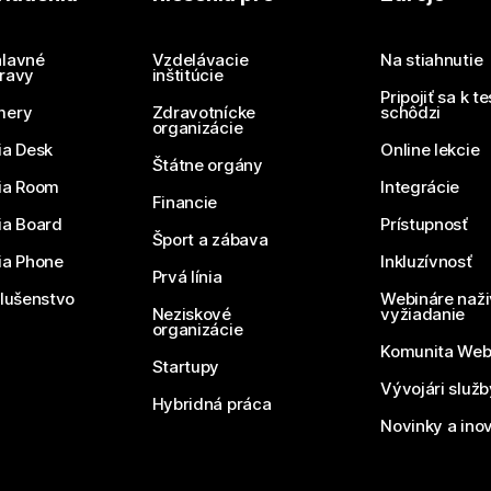
Potrebujete odpoveď?
Odoslať otázku
lavné
Vzdelávacie
Na stiahnutie
ravy
inštitúcie
Pripojiť sa k t
mery
Zdravotnícke
schôdzi
organizácie
ia Desk
Online lekcie
Štátne orgány
ia Room
Integrácie
Financie
ia Board
Prístupnosť
Šport a zábava
ia Phone
Inkluzívnosť
Prvá línia
slušenstvo
Webináre naži
Neziskové
vyžiadanie
organizácie
Komunita We
Startupy
Vývojári služ
Hybridná práca
Novinky a ino