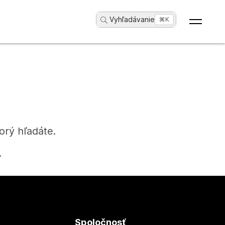
Vyhľadávanie
...
⌘K
orý hľadáte.
.
Spoločnosť