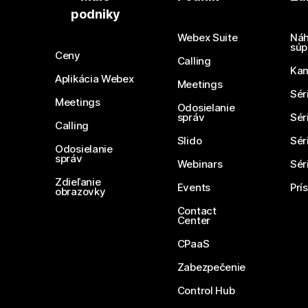
podniky
Webex Suite
Náh
súp
Ceny
Calling
Ka
Aplikácia Webex
Meetings
Sér
Meetings
Odosielanie
správ
Sér
Calling
Slido
Sér
Odosielanie
správ
Webinars
Sér
Zdieľanie
Events
Prí
obrazovky
Contact
Center
CPaaS
Zabezpečenie
Control Hub