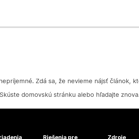
 nepríjemné. Zdá sa, že nevieme nájsť článok, kt
Skúste domovskú stránku alebo hľadajte znova
Domov
riadenia
Riešenia pre
Zdroje