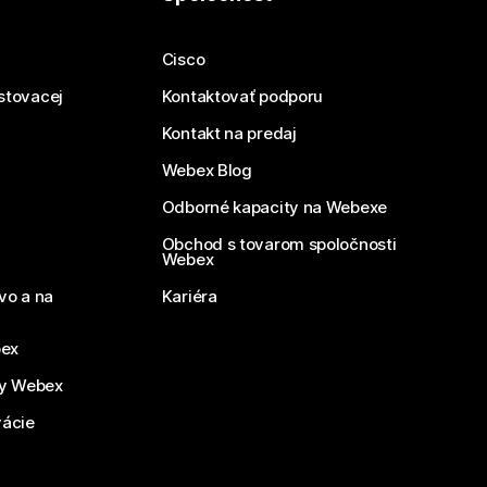
Cisco
estovacej
Kontaktovať podporu
Kontakt na predaj
Webex Blog
Odborné kapacity na Webexe
Obchod s tovarom spoločnosti
Webex
vo a na
Kariéra
bex
by Webex
vácie