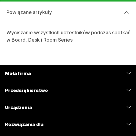
Powiązane artykuły
Wyciszanie wszystkich uczestników podczas spotkań
w Board, Desk i Room Series
Mała firma
Cennik
Przedsiębiorstwo
Aplikacja Webex
Webex Suite
Urządzenia
Meetings
Calling
Zestawy słuchawkowe
Calling
Rozwiązania dla
Meetings
Aparaty
Wiadomości
Edukacja