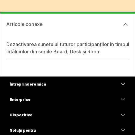
Articole conexe
Dezactivarea sunetului tuturor participanților în timpul
întâlnirilor din seriile Board, Desk și Room
Întreprindere mică
Prețuri
Enterprise
Aplicația Webex
Webex Suite
Dispozitive
Meetings
Calling
Căști
Calling
Soluții pentru
Meetings