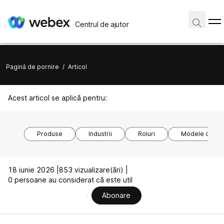
Centrul de ajutor
Pagină de pornire
/
Articol
Acest articol se aplică pentru:
Produse
Industrii
Roluri
Modele de dis
18 iunie 2026 |
853 vizualizare(ări) |
0 persoane au considerat că este util
Abonare