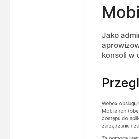
Mobi
Jako admin
aprowizowa
konsoli w
Przeg
Webex obsługuje
MobileIron (obe
dostępu do apli
zarządzanie i z
Za pomocą ivan