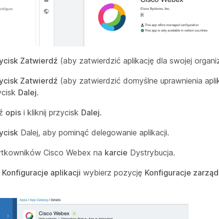
ycisk Zatwierdź
(aby zatwierdzić aplikację dla swojej organiz
ycisk Zatwierdź
(aby zatwierdzić domyślne uprawnienia aplik
zycisk
Dalej
.
dź
opis
i kliknij przycisk
Dalej
.
ycisk
Dalej, aby pominąć delegowanie aplikacji.
ytkowników Cisco Webex na
karcie
Dystrybucja.
 Konfiguracje aplikacji
wybierz pozycję
Konfiguracje zarzą