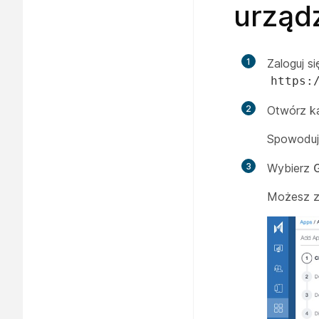
urząd
1
Zaloguj s
https:
2
Otwórz kat
Spowoduje
3
Wybierz
G
Możesz zo