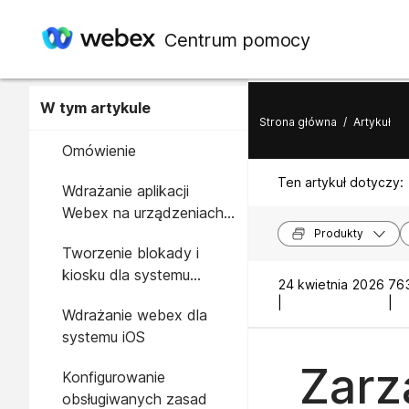
Centrum pomocy
W tym artykule
Strona główna
/
Artykuł
Omówienie
Ten artykuł dotyczy:
Wdrażanie aplikacji
Webex na urządzeniach z
systemem Android
Produkty
Tworzenie blokady i
kiosku dla systemu
24 kwietnia 2026
763
Android Enterprise
|
|
Wdrażanie webex dla
systemu iOS
Zarz
Konfigurowanie
obsługiwanych zasad