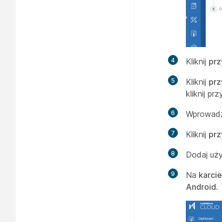
4
Kliknij
prz
5
Kliknij
prz
kliknij pr
6
Wprowa
7
Kliknij
prz
8
Dodaj uż
9
Na
karcie
Android
.