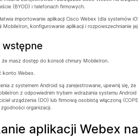
iście (BYOD) i telefonach firmowych.
atwia importowanie aplikacji Cisco Webex (dla systemów iO
ji MobileIron, konfigurowanie aplikacji i rozpowszechnianie 
i wstępne
, że masz dostęp do konsoli chmury MobileIron.
ć konto Webex.
zenia z systemem Android są zarejestrowane, upewnij się, że
ileIron z odpowiednim trybem wdrażania systemu Android En
ciciel urządzenia (DO) lub firmową osobistą włączoną (COPE
zgodności organizacji.
anie aplikacji Webex n