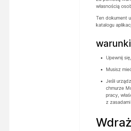
własnością osob
Ten dokument uł
katalogu aplikac
warunk
Upewnij się
Musisz mie
Jeśli urząd
chmurze Mob
pracy, właś
z zasadami 
Wdraż