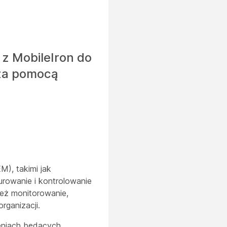
 z MobileIron do
 za pomocą
), takimi jak
urowanie i kontrolowanie
ież monitorowanie,
rganizacji.
eniach będących