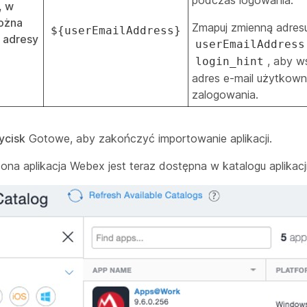
, w
ożna
Zmapuj zmienną adresu
${userEmailAddress}
 adresy
userEmailAddress
, aby w
login_hint
adres e-mail użytkown
zalogowania.
ycisk
Gotowe, aby zakończyć importowanie aplikacji.
ona aplikacja Webex jest teraz dostępna w katalogu aplikacji