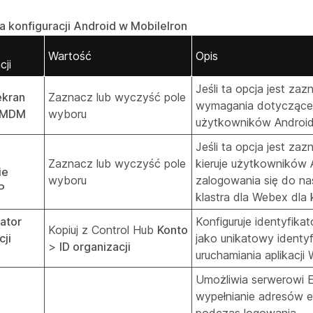
 konfiguracji Android w MobileIron
Wartość
Opis
cji
Jeśli ta opcja jest za
kran
Zaznacz lub wyczyść pole
wymagania dotyczące 
 MDM
wyboru
użytkowników Android
Jeśli ta opcja jest z
Zaznacz lub wyczyść pole
kieruje użytkowników 
ie
wyboru
zalogowania się do 
P
klastra dla Webex dla
kator
Konfiguruje identyfika
Kopiuj z Control Hub
Konto
cji
jako unikatowy identyf
>
ID organizacji
uruchamiania aplikacji
Umożliwia serwerowi
wypełnianie adresów 
podczas logowania.