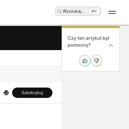
Wyszukaj
...
⌘K
Czy ten artykuł był
pomocny?
Subskrybuj