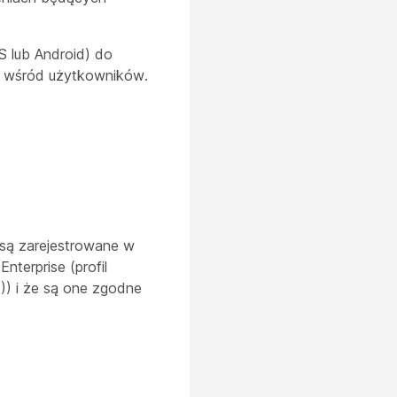
S lub Android) do
jej wśród użytkowników.
 są zarejestrowane w
terprise (profil
)) i że są one zgodne
a