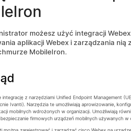
leIron
istrator możesz użyć integracji Webex
nia aplikacji Webex i zarządzania nią
 chmurze MobileIron.
ląd
 integrację z narzędziami Unified Endpoint Management (UEM
cnie Ivanti). Narzędzia te umożliwiają aprowizowanie, konfig
kacji mobilnych wdrożonych w organizacji. Umożliwiają równ
abezpieczanie firmowych urządzeń mobilnych używanych w o
ti można zarejestrować i zarządzać cisco Webex na urządz