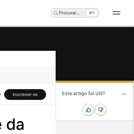
Procurar
...
⌘K
Este artigo foi útil?
Inscrever-se
e da