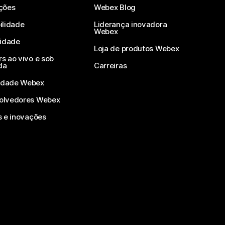
ções
Webex Blog
ilidade
Liderança inovadora
Webex
vidade
Loja de produtos Webex
s ao vivo e sob
da
Carreiras
dade Webex
olvedores Webex
s e inovações