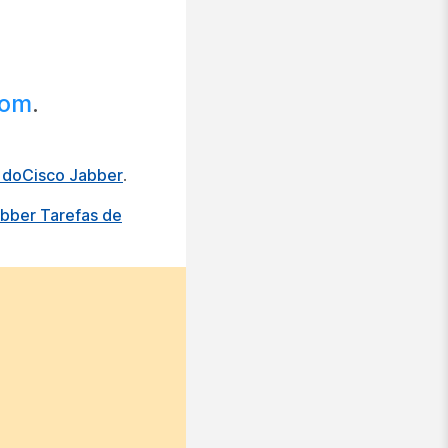
com
.
o doCisco Jabber
.
abber Tarefas de