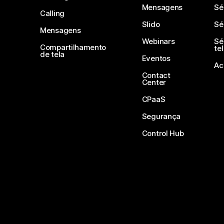
Mensagens
Sé
Calling
Slido
Sé
Mensagens
Webinars
Sé
Compartilhamento
te
de tela
Eventos
Ac
Contact
Center
CPaaS
Segurança
Control Hub