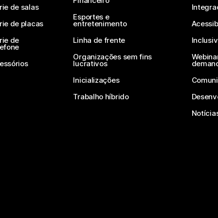
Financeiro
rie de salas
Integra
Esportes e
rie de placas
entretenimento
Acessib
rie de
Linha de frente
Inclusi
lefone
Organizações sem fins
Webinar
essórios
lucrativos
deman
Inicializações
Comuni
Trabalho híbrido
Desenv
Notícia