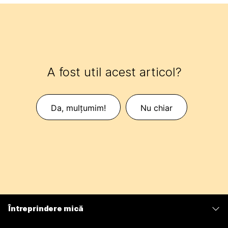
A fost util acest articol?
Da, mulțumim!
Nu chiar
Întreprindere mică
Prețuri