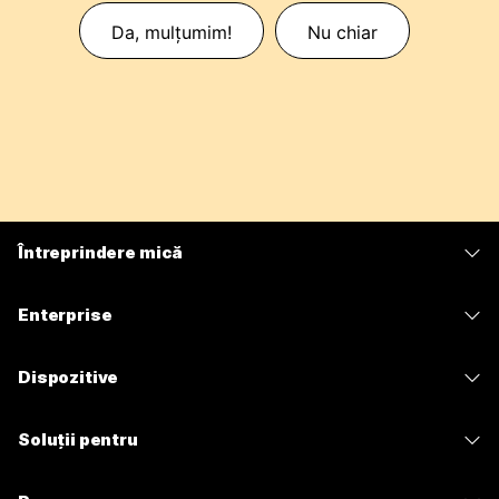
Da, mulțumim!
Nu chiar
Întreprindere mică
Prețuri
Enterprise
Aplicația Webex
Webex Suite
Dispozitive
Meetings
Calling
Căști
Calling
Soluții pentru
Meetings
Camere
Mesagerie
Educație
Mesagerie