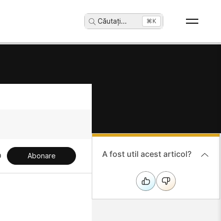
Căutați
...
⌘K
A fost util acest articol?
Abonare
i