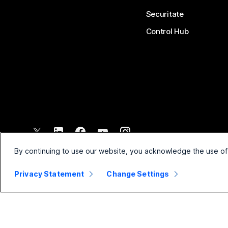
Securitate
Control Hub
©
2026
Cisco și/sau afiliații săi. Toate drepturile rezervate.
By continuing to use our website, you acknowledge the use of
Privacy Statement
Change Settings