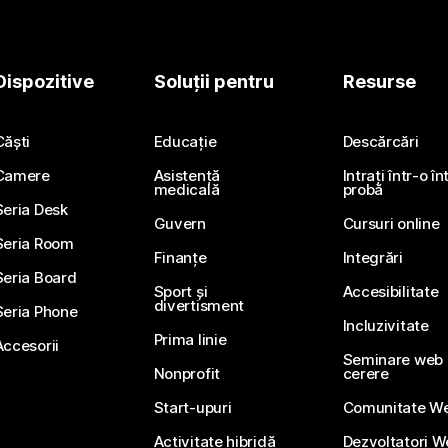
Dispozitive
Soluții pentru
Resurse
Căști
Educație
Descărcări
Camere
Asistență
Intrați într-o î
medicală
probă
Seria Desk
Guvern
Cursuri online
Seria Room
Finanțe
Integrări
Seria Board
Sport și
Accesibilitate
divertisment
Seria Phone
Incluzivitate
Prima linie
Accesorii
Seminare web li
Nonprofit
cerere
Start-upuri
Comunitate W
Activitate hibridă
Dezvoltatori 