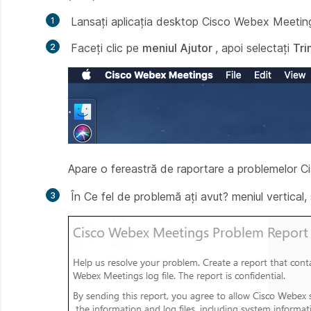
Lansați aplicația desktop Cisco Webex Meetings
Faceți clic pe
meniul Ajutor
, apoi selectați
Tri
Apare o fereastră de raportare a problemelor 
În
Ce fel de problemă ați avut?
meniul vertical,