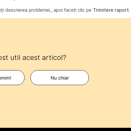
ți descrierea
problemei., apoi faceți clic pe
Trimitere raport
.
ost util acest articol?
umim!
Nu chiar