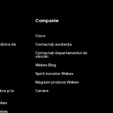
Companie
Cisco
ntâlnire de
Contactați asistența
Contactați departamentul de
vânzări
Webex Blog
Spirit inovator Webex
Magazin produse Webex
ve și la
Cariere
ebex
Webex