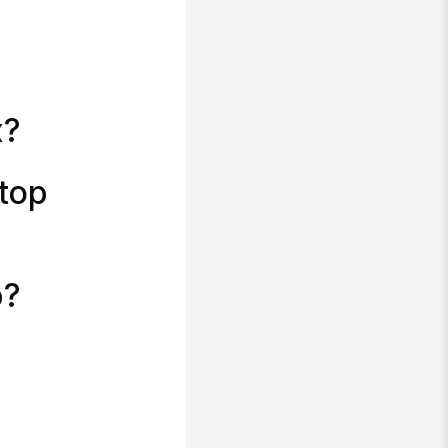
x?
ktop
p?