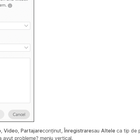
o
,
Video
,
Partajare
conținut,
Înregistrare
sau
Altele
ca tip de 
a avut probleme?
meniu vertical.