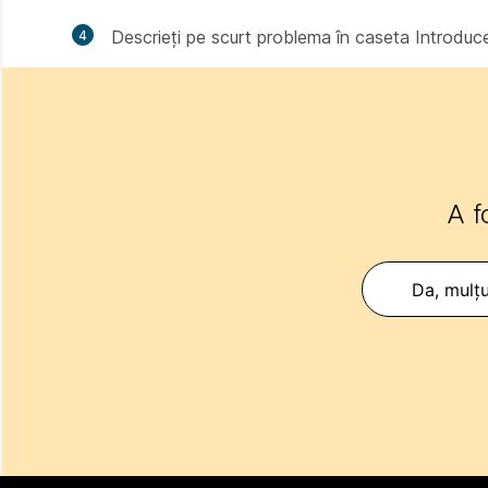
Descrieți pe scurt problema în caseta
Introduce
A f
Da, mulț