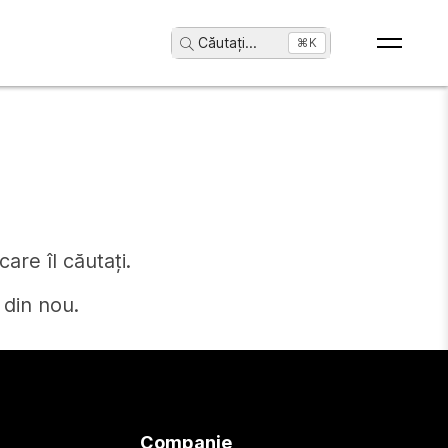
Căutați
...
⌘K
are îl căutați.
 din nou.
Companie