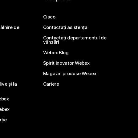
Cisco
ntâlnire de
Contactați asistența
Contactați departamentul de
vânzări
Webex Blog
Spirit inovator Webex
Magazin produse Webex
ve și la
Cariere
ebex
Webex
ație