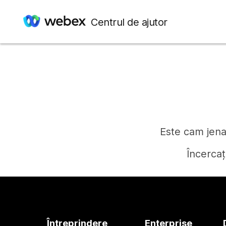
Centrul de ajutor
Este cam jenan
Încercaț
Întreprindere
Enterprise