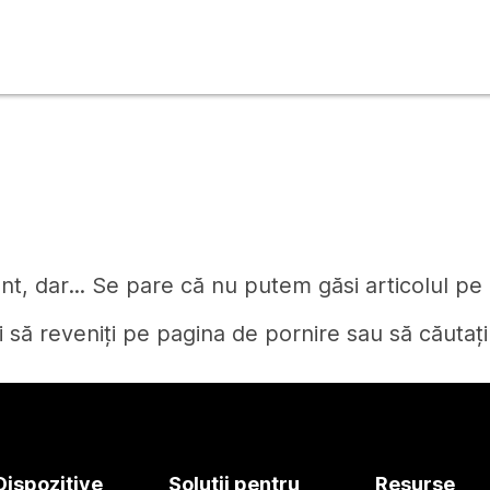
t, dar... Se pare că nu putem găsi articolul pe c
i să reveniți pe pagina de pornire sau să căutați
Pagină de pornire
Dispozitive
Soluții pentru
Resurse
Aveți nevoie de un răspuns?