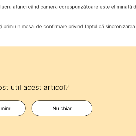
e lucru atunci când camera corespunzătoare este eliminată d
ți primi un mesaj de confirmare privind faptul că sincronizarea
ost util acest articol?
umim!
Nu chiar