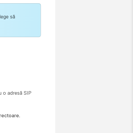
alege să
au o adresă SIP
irectoare
.