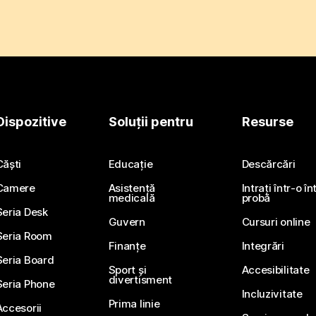
Dispozitive
Soluții pentru
Resurse
Căști
Educație
Descărcări
Camere
Asistență
Intrați într-o î
medicală
probă
Seria Desk
Guvern
Cursuri online
Seria Room
Finanțe
Integrări
Seria Board
Sport și
Accesibilitate
divertisment
Seria Phone
Incluzivitate
Prima linie
Accesorii