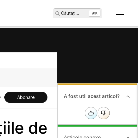
Căutați
...
⌘K
A fost util acest articol?
Abonare
iile de
Articole conexe