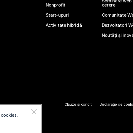
Seminare web li
Nonprofit
cerere
Start-upuri
Comunitate W
Activitate hibridă
Dezvoltatori 
Noutăți și inov
Clauze și condiții
Declarație de confid
 cookies.