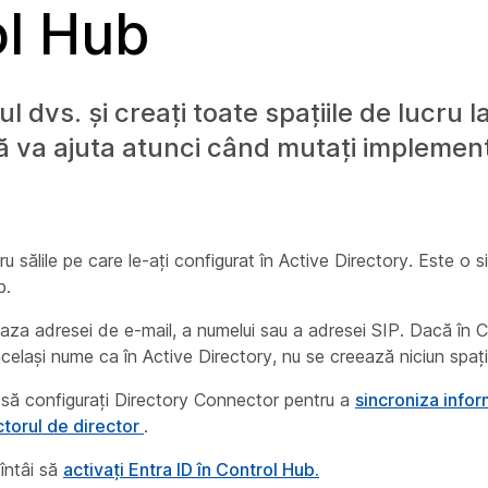
ol Hub
l dvs. și creați toate spațiile de lucru l
ă va ajuta atunci când mutați implemen
ru sălile pe care le-ați configurat în Active Directory. Este o 
b.
 baza adresei de e-mail, a numelui sau a adresei SIP. Dacă în 
celași nume ca în Active Directory, nu se creează niciun spați
e să configurați Directory Connector pentru a
sincroniza infor
torul de director
.
 întâi să
activați Entra ID în Control Hub.