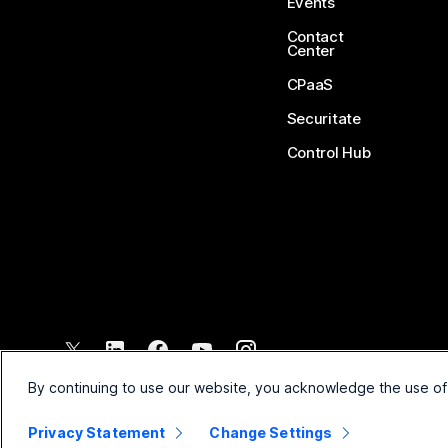
Events
Contact
Center
CPaaS
Securitate
Control Hub
©
2026
Cisco și/sau afiliații săi. Toate drepturile rezervate.
By continuing to use our website, you acknowledge the use of
Privacy Statement
Change Settings