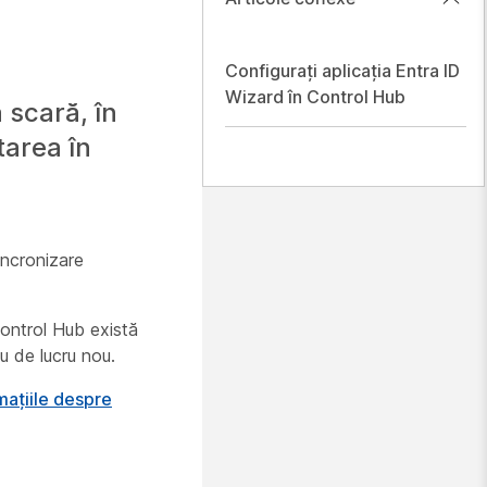
Configurați aplicația Entra ID
Wizard în Control Hub
a scară, în
tarea în
sincronizare
Control Hub există
u de lucru nou.
mațiile despre