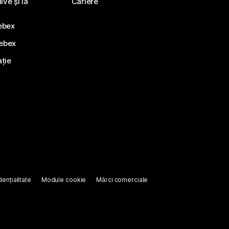
ve și la
Cariere
ebex
Webex
ație
ențialitate
Module cookie
Mărci comerciale