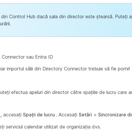
se din Control Hub dacă sala din director este ștearsă. Puteți 
rării.
ry Connector sau Entra ID
 iar importul sălii din Directory Connector trebuie să fie pornit
teți efectua apeluri din director către spațiile de lucru care 
m
, accesați
Spații de lucru
. Accesați
Setări
>
Sincronizare d
eți serviciul calendar utilizat de organizația dvs.