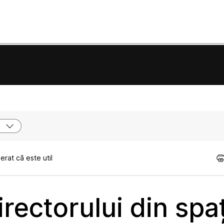
e
rat că este util
rectorului din spaț