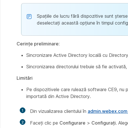
Spațiile de lucru fără dispozitive sunt șter
deselectați această opțiune în timpul configu
Cerințe preliminare:
Sincronizare Active Directory locală cu Directo
Sincronizarea directorului trebuie să fie activată,
Limitări
Pe dispozitivele care rulează software CE9, nu pu
importată din Active Directory.
1
Din vizualizarea clientului în
admin.webex.co
2
Faceți clic pe
Configurare
>
Configurați
. Aleg