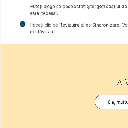
Puteți alege să deselectați
Ștergeți spațiul d
este necesar.
3
Faceți clic pe
Revizuire
și pe
Sincronizare
. Ve
desfășurare.
A f
Da, mulț