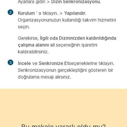
Ayarlara gidin
>
Dizin Senkronizasyonu
.
2
Kurulum
' a tıklayın. >
Yapılandır
.
Organizasyonunuzun kullandığı takvim hizmetini
seçin.
Gerekirse,
İlgili oda Dizininizden kaldırıldığında
çalışma alanını sil
seçeneğinin işaretini
kaldırabilirsiniz.
3
İncele
ve
Senkronize Et
seçeneklerine tıklayın.
Senkronizasyonun gerçekleştiğini gösteren bir
doğrulama mesajı alırsınız.
Bu makale yararlı oldu mu?