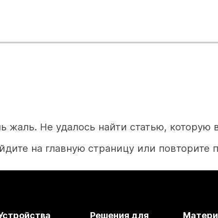
ь жаль. Не удалось найти статью, которую 
йдите на главную страницу или повторите п
Главная
Устройства
Решения для
Матер
Необходим ответ?