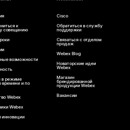
ия
Cisco
ниться к
Обратиться в службу
у совещанию
поддержки
роки
Связаться с отделом
продаж
ии
Webex Blog
ные возможности
Новаторские идеи
Webex
ность
Магазин
 в режиме
брендированной
 времени и по
продукции Webex
Вакансии
во Webex
чики Webex
и инновации