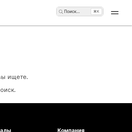
Поиск
...
⌘K
вы ищете.
оиск.
иалы
Компания