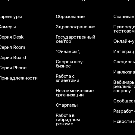
Отправьте вопрос
гарнитуры
Образование
Скачиван
Камеры
Здравоохранение
Присоеди
тестовом
Серия Desk
Государственный
сектор
Онлайн-у
Серия Room
"Финансы";
Интеграц
Серия Board
Спорт и шоу-
Специаль
бизнес
Серия Phone
Инклюзив
Работа с
Принадлежности
клиентами
Вебинары
реального
Некоммерческие
запросу
организации
Сообщест
Стартапы
Разработ
Работа в
гибридном
Новости 
режиме