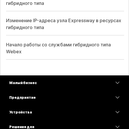
гибридного типа
Изменение IP-адреса узла Expressway в ресурсах
гибридного типа
Начало работы со службами гибридного типа
Webex
Малый бизнес
Цены
Предприятие
Приложение Webex
Webex Suite
Устройства
Совещания
Calling
гарнитуры
Calling
Решения для