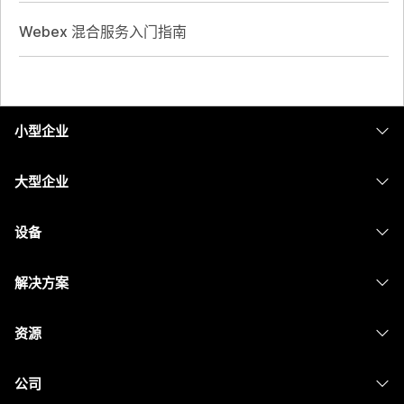
Webex 混合服务入门指南
小型企业
定价
大型企业
Webex 应用程序
Webex Suite
设备
Meetings
Calling
头戴式耳机
Calling
解决方案
Meetings
摄像头
消息传递
教育
消息传递
资源
Desk 系列
屏幕共享
医疗保健
Slido
下载
Room 系列
公司
政府
Webinars
加入测试会议