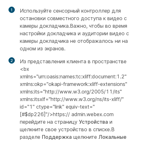
1
Используйте сенсорный контроллер для
остановки совместного доступа к видео с
камеры докладчика
.Важно, чтобы во время
настройки докладчика и аудитории видео с
камеры докладчика
не отображалось ни на
одном из экранов.
2
Из представления клиента в пространстве
<bx
xmlns="urn:oasis:names:tc:xliff:document:1.2"
xmlns:okp="okapi-framework:xliff-extensions"
xmlns:its="http://www.w3.org/2005/11/its"
xmlns:itsxlf="http://www.w3.org/ns/its-xliff/"
id="1" ctype="link" equiv-text="
[#$dp226]"/>https:// admin.webex.com
перейдите на страницу
Устройства
и
щелкните свое устройство в списке.В
разделе
Поддержка
щелкните
Локальные