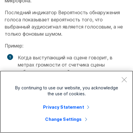
микрофона.
Последний индикатор
Вероятность обнаружения
голоса
показывает вероятность того, что
выбранный аудиосигнал является голосовым, а не
только фоновым шумом.
Пример:
Когда выступающий на сцене говорит, в
метрах
громкости от счетчика сцены
наблюдается высокий уровень сигнала и
высокая
вероятность обнаружения голоса
.
By continuing to use our website, you acknowledge
Если аудитория похлопает, будет
the use of cookies.
отображаться
громкость от аудитории
на
высоком уровне.Однако
вероятность
Privacy Statement
обнаружения голоса
низкая, что указывает
на то, что он не распознает этого
Change Settings
пользователя как выступающего в