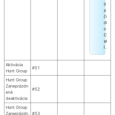
tl
a
či
dl
o
C
al
l
.
Aktivácia
#51
Hunt Group
Hunt Group
Zaneprázdn
#52
ená
deaktivácia
Hunt Group
Zaneprázdn
#53