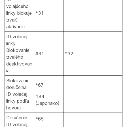
volajúceho
linky blokuje
*31
trvalú
aktiváciu
ID volacej
linky
Blokovanie
#31
*32
trvalého
deaktivovan
ia
Blokovanie
*67
doručenia
ID volacej
184
linky podľa
(Japonsko)
hovoru
Doručenie
*65
ID volacej