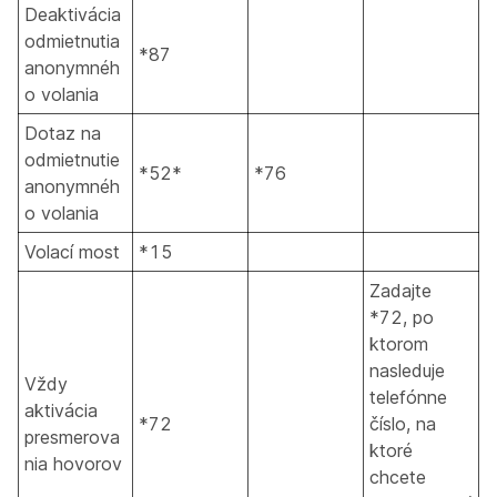
Deaktivácia
odmietnutia
*87
anonymnéh
o volania
Dotaz na
odmietnutie
*52*
*76
anonymnéh
o volania
Volací most
*15
Zadajte
*72, po
ktorom
nasleduje
Vždy
telefónne
aktivácia
*72
číslo, na
presmerova
ktoré
nia hovorov
chcete