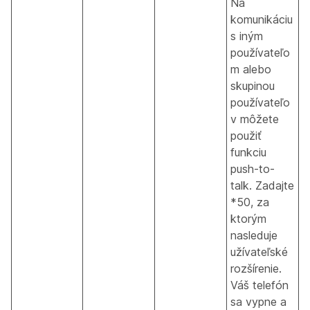
Na
komunikáciu
s iným
používateľo
m alebo
skupinou
používateľo
v môžete
použiť
funkciu
push-to-
talk. Zadajte
*50, za
ktorým
nasleduje
užívateľské
rozšírenie.
Váš telefón
sa vypne a