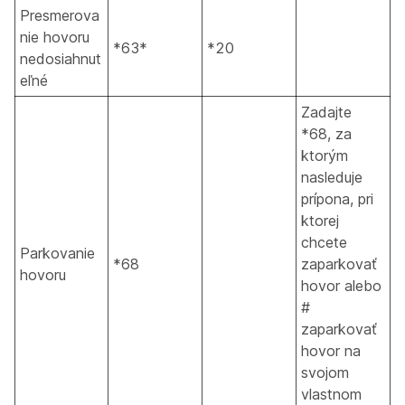
Presmerova
nie hovoru
*63*
*20
nedosiahnut
eľné
Zadajte
*68, za
ktorým
nasleduje
prípona, pri
ktorej
chcete
Parkovanie
*68
zaparkovať
hovoru
hovor alebo
#
zaparkovať
hovor na
svojom
vlastnom