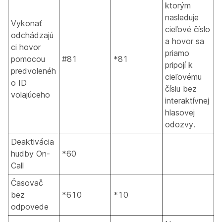
ktorým
nasleduje
Vykonať
cieľové číslo
odchádzajú
a hovor sa
ci hovor
priamo
pomocou
#81
*81
pripojí k
predvolenéh
cieľovému
o ID
číslu bez
volajúceho
interaktívnej
hlasovej
odozvy.
Deaktivácia
hudby On-
*60
Call
Časovač
bez
*610
*10
odpovede