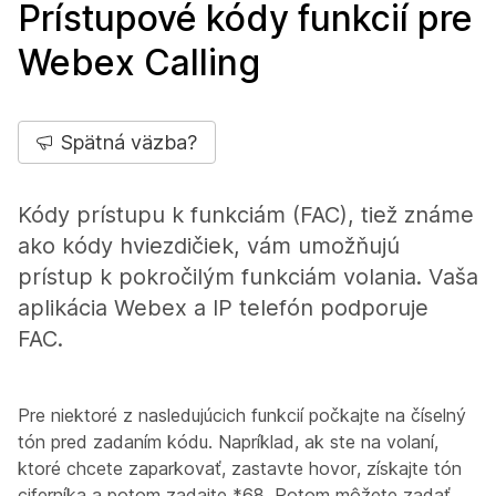
Prístupové kódy funkcií pre
Webex Calling
Spätná väzba?
Kódy prístupu k funkciám (FAC), tiež známe
ako kódy hviezdičiek, vám umožňujú
prístup k pokročilým funkciám volania. Vaša
aplikácia Webex a IP telefón podporuje
FAC.
Pre niektoré z nasledujúcich funkcií počkajte na číselný
tón pred zadaním kódu. Napríklad, ak ste na volaní,
ktoré chcete zaparkovať, zastavte hovor, získajte tón
ciferníka a potom zadajte *68. Potom môžete zadať