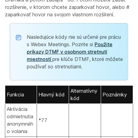
rozšírenie, v ktorom chcete zaparkovať hovor, alebo #
zaparkovať hovor na svojom vlastnom rozšírení.
Nasledujúce kódy nie sú určené pre prácu
s Webex Meetings. Pozrite si
Použite
príkazy DTMF v osobnom stretnutí
miestností
pre kľúče DTMF, ktoré môžete
používať so stretnutiami.
Alternatívny
Funkcia
Hlavný kód
Poznámky
kód
Aktivácia
odmietnutia
*77
anonymnéh
o volania