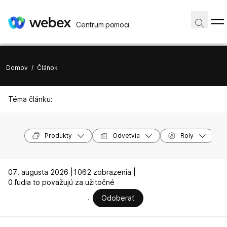
Centrum pomoci
Domov
/
Článok
Téma článku:
Produkty
Odvetvia
Roly
07. augusta 2026 |
1062 zobrazenia |
0 ľudia to považujú za užitočné
Odoberať