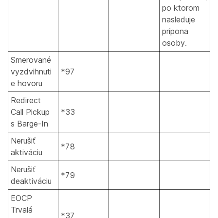
po ktorom
nasleduje
prípona
osoby.
Smerované
vyzdvihnuti
*97
e hovoru
Redirect
Call Pickup
*33
s Barge-In
Nerušiť
*78
aktiváciu
Nerušiť
*79
deaktiváciu
EOCP
Trvalá
*37