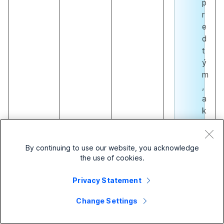
p
r
e
d
t
ý
m
,
a
k
o
h
o
By continuing to use our website, you acknowledge
the use of cookies.
m
ô
Privacy Statement
ž
e
Change Settings
t
e