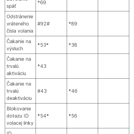
*69
späť
Odstránenie
vráteného
#92#
*89
čísla volania
Čakanie na
*53*
*38
výsluch
Čakanie na
trvalú
*43
aktiváciu
Čakanie na
trvalú
#43
*46
deaktiváciu
Blokovanie
dotazu ID
*54*
*56
volacej linky
ID