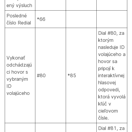
ený výsluch
Posledné
*66
číslo Redial
Dial #80, za
ktorým
nasleduje ID
volajúceho a
Vykonať
hovor sa
odchádzajú
pripojí k
ci hovor s
#80
*85
interaktívnej
vybraným
hlasovej
ID
odpovedi,
volajúceho
ktorá vyvolá
kľúč v
cieľovom
čísle.
Dial #81, za