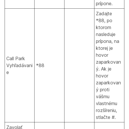
prípone.
Zadajte
*88, po
ktorom
nasleduje
prípona, na
ktorej je
hovor
Call Park
zaparkovan
Vyhľadávani
*88
ý. Ak je
e
hovor
zaparkovan
ý proti
vášmu
vlastnému
rozšíreniu,
stlačte #.
Zavolať