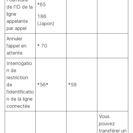
*65
de l’ID de la
ligne
186
appelante
(Japon)
par appel
Annuler
l’appel en
* 70
attente
Interrogatio
n de
restriction
de
*56*
*59
l’identificatio
n de la ligne
connectée
Vous
pouvez
transférer un