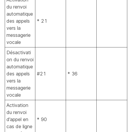
du renvoi
automatique
des appels
* 21
vers la
messagerie
vocale
Désactivati
on du renvoi
automatique
des appels
#21
* 36
vers la
messagerie
vocale
Activation
du renvoi
d’appel en
* 90
cas de ligne