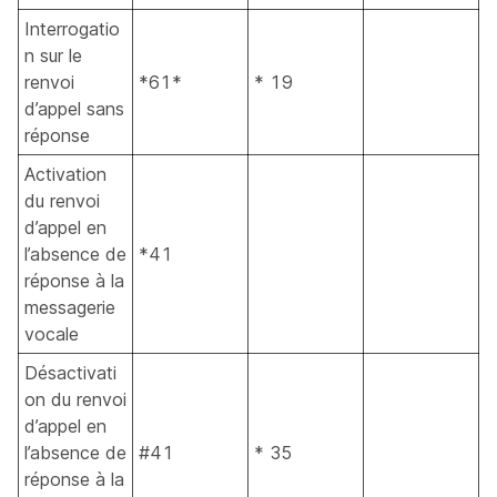
Interrogatio
n sur le
renvoi
*61*
* 19
d’appel sans
réponse
Activation
du renvoi
d’appel en
l’absence de
*41
réponse à la
messagerie
vocale
Désactivati
on du renvoi
d’appel en
l’absence de
#41
* 35
réponse à la