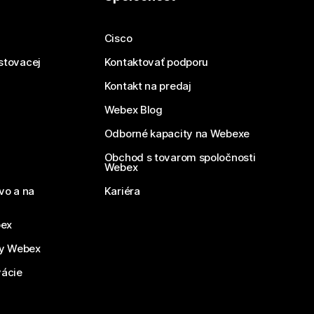
Cisco
estovacej
Kontaktovať podporu
Kontakt na predaj
Webex Blog
Odborné kapacity na Webexe
Obchod s tovarom spoločnosti
Webex
vo a na
Kariéra
bex
by Webex
vácie