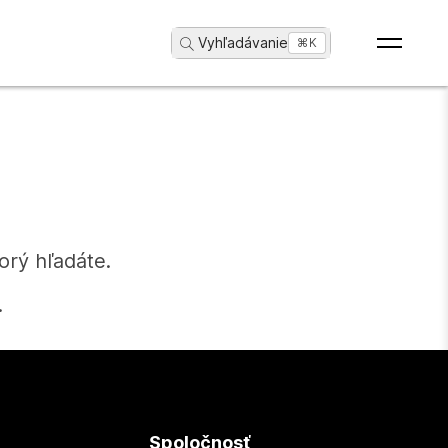
Vyhľadávanie
...
⌘K
orý hľadáte.
.
Spoločnosť