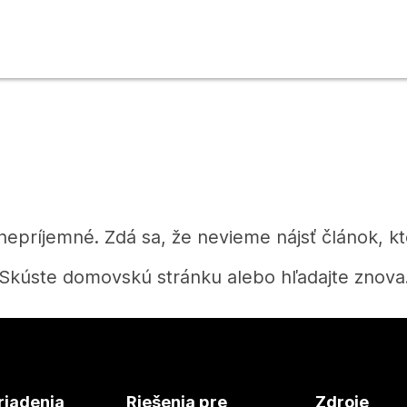
 nepríjemné. Zdá sa, že nevieme nájsť článok, kt
Skúste domovskú stránku alebo hľadajte znova
Domov
riadenia
Riešenia pre
Zdroje