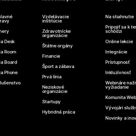
Potrebujete odpoveď?
Odoslať otázku
lavné
Vzdelávacie
Na stiahnutie
ravy
inštitúcie
Pripojiť sa k t
mery
Zdravotnícke
schôdzi
organizácie
ia Desk
Online lekcie
Štátne orgány
ia Room
Integrácie
Financie
ia Board
Prístupnosť
Šport a zábava
ia Phone
Inkluzívnosť
Prvá línia
slušenstvo
Webináre naži
Neziskové
vyžiadanie
organizácie
Komunita We
Startupy
Vývojári služ
Hybridná práca
Novinky a ino