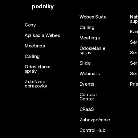
podniky
Webex Suite
Náh
súp
Ceny
Calling
Ka
Aplikácia Webex
Meetings
Sér
Meetings
Odosielanie
správ
Sér
Calling
Slido
Sér
Odosielanie
správ
Webinars
Sér
Zdieľanie
Events
Prí
obrazovky
Contact
Center
CPaaS
Zabezpečenie
Control Hub