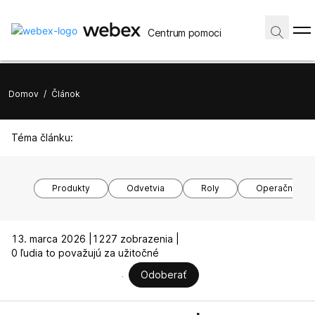
Centrum pomoci
Domov
/
Článok
Téma článku:
Produkty
Odvetvia
Roly
Operačné sy
13. marca 2026 |
1227 zobrazenia |
0 ľudia to považujú za užitočné
Odoberať